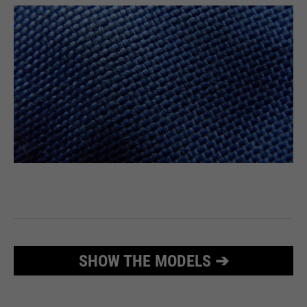
PHPs Standard Sitzungs
purpose
Identifikation (nur für
Administratoren relevant).
Name
be_typo_user
providers
TYPO3
running
Ende der Sitzung
time
Dieser Cookie teilt der Webseite
mit, ob ein Besucher im Typo3-
purpose
Backend angemeldet ist und die
SHOW THE MODELS ➔
Rechte besitzt diese zu verwalten.