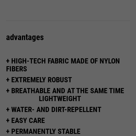
ermöglichen es der Website, Sie
purpose
zu erkennen und somit Ihre
Sitzung offen zu halten. Es
speichert bei einem Benutzer-
Login für einen geschlossenen
advantages
Bereich die Benutzer-ID als
verschlüsselten Wert (sog. "hash-
Wert") zum entsprechenden
+ HIGH-TECH FABRIC MADE OF NYLON
Datenbankeintrag des Nutzers.
FIBERS
+ EXTREMELY ROBUST
+ BREATHABLE AND AT THE SAME TIME
Name
PHPSESSID
LIGHTWEIGHT
providers
Ende der Sitzung
+ WATER- AND DIRT-REPELLENT
running
+ EASY CARE
Ende der Sitzung
time
+ PERMANENTLY STABLE