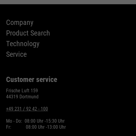
Name
cookie_optin
Company
providers
Sgalinski
Product Search
running
Technology
1 Monat
time
Service
Speichert den Zustimmungsstatus
purpose
des Benutzers für Cookies auf der
aktuellen Domäne.
Customer service
Frische Luft 159
44319 Dortmund
+49 231 / 92 42 - 100
Mo - Do:
08:00 Uhr -
15:30 Uhr
Fr:
08:00 Uhr -
13:00 Uhr