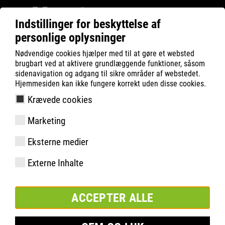
Indstillinger for beskyttelse af
personlige oplysninger
ATLAS
Service
Messe
Nødvendige cookies hjælper med til at gøre et websted
PROGRAMM EXPERT STAGE
brugbart ved at aktivere grundlæggende funktioner, såsom
sidenavigation og adgang til sikre områder af webstedet.
Hjemmesiden kan ikke fungere korrekt uden disse cookies.
Krævede cookies
Vores program til EXPERT STAGE
Marketing
Oplev et program i særklasse! ATLAS EXPERT STAGE samler
ATLAS-brandambassadører, kompetente produkteksperter og
Eksterne medier
fængslende præsentationer - kompakt, informativt og
inspirerende. Fordyb dig i dybtgående ekspertviden, opdag nye
Externe Inhalte
perspektiver og få praktisk indsigt direkte fra de
professionelle. Kom og bliv inspireret af indhold af høj kvalitet.
ACCEPTER ALLE