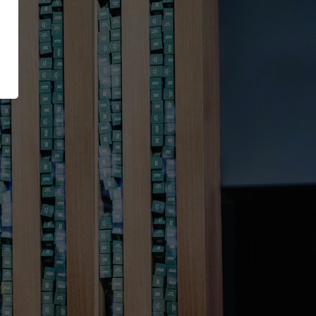
RUNNER Series
E
Inside