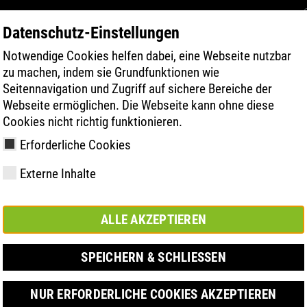
Datenschutz-Einstellungen
Notwendige Cookies helfen dabei, eine Webseite nutzbar
TERMÉK KERESÉSE
TECHNOLÓGIA
zu machen, indem sie Grundfunktionen wie
Seitennavigation und Zugriff auf sichere Bereiche der
Webseite ermöglichen. Die Webseite kann ohne diese
ATE - ATLAS AUF DER A+A 2023
Cookies nicht richtig funktionieren.
Erforderliche Cookies
Externe Inhalte
y
ries
chnológia
Tagságok és
FAST Series
Anyagi kiemelések
Kapcsolat
Értékek
BOA Series
Know-How
Vásár
ALLE AKZEPTIEREN
partnerségek
SPEICHERN & SCHLIESSEN
NUR ERFORDERLICHE COOKIES AKZEPTIEREN