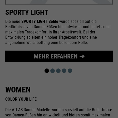
Wird zur Begrenzung der Request-
Zweck
SPORTY LIGHT
Rate verwendet.
Die neue
SPORTY LIGHT Sohle
wurde speziell auf die
Bedürfnisse von Damen-Füßen hin entwickelt und bietet somit
maximalen Tragekomfort in Ihrer Arbeitswelt. Bei der
Entwicklung spielten ein hoher Tragekomfort und eine
Name
_fbp
angenehme Weichbettung eine besondere Rolle.
Anbieter
Facebook
MEHR ERFAHREN ➔
Laufzeit
24 Monate
Wird für das Facebook Pixel
Zweck
benutzt.
WOMEN
COLOR YOUR LIFE
Die ATLAS Damen Modelle wurden speziell auf die Bedürfnisse
von Damen-Füßen hin entwickelt und bieten somit maximalen