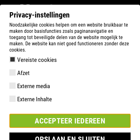
Privacy-instellingen
Noodzakelijke cookies helpen om een website bruikbaar te
Filter
0
maken door basisfuncties zoals paginanavigatie en
toegang tot beveiligde delen van de website mogelijk te
ATLAS
Product zoeken
maken. De website kan niet goed functioneren zonder deze
cookies.
Vereiste cookies
SPORTY - WORKWEAR SOCK
Afzet
Externe media
Externe Inhalte
ACCEPTEER IEDEREEN
OPSLAAN EN SLUITEN