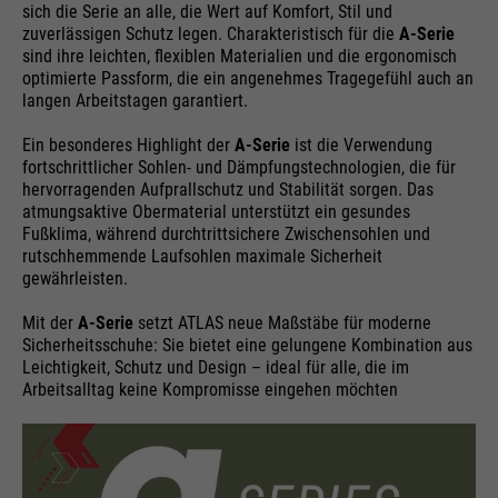
sich die Serie an alle, die Wert auf Komfort, Stil und
zuverlässigen Schutz legen. Charakteristisch für die
A-Serie
Anbieter
Google
sind ihre leichten, flexiblen Materialien und die ergonomisch
optimierte Passform, die ein angenehmes Tragegefühl auch an
Name
__utmz
bis Ende der Browsersitzung / 30
Laufzeit
langen Arbeitstagen garantiert.
Name
cookie_optin
Tage
Anbieter
Google Analytics
Ein besonderes Highlight der
A-Serie
ist die Verwendung
Anbieter
Sgalinski
Google verwendet sogenannte
fortschrittlicher Sohlen- und Dämpfungstechnologien, die für
Laufzeit
6 Monate ab Setzen/Update
hervorragenden Aufprallschutz und Stabilität sorgen. Das
SID- und HSID-Cookies, die die
Laufzeit
1 Monat
atmungsaktive Obermaterial unterstützt ein gesundes
Google-Konto-ID und den letzten
Speichert, woher der Benutzer die
Fußklima, während durchtrittsichere Zwischensohlen und
Zweck
Anmeldezeitpunkt eines Nutzers in
Speichert den Zustimmungsstatus
rutschhemmende Laufsohlen maximale Sicherheit
Seite erreicht.
digital signierter und
gewährleisten.
Zweck
des Benutzers für Cookies auf der
verschlüsselter Form festhalten.
aktuellen Domäne.
Zweck
Mit der
A-Serie
setzt ATLAS neue Maßstäbe für moderne
Die Kombination dieser beiden
Sicherheitsschuhe: Sie bietet eine gelungene Kombination aus
Cookies ermöglicht es Google,
Leichtigkeit, Schutz und Design – ideal für alle, die im
Name
__utmt
viele Angriffsarten zu blockieren.
Arbeitsalltag keine Kompromisse eingehen möchten
Zum Beispiel können so Versuche,
Anbieter
Google Analytics
Informationen aus Formularen zu
stehlen, gestoppt werden.
Laufzeit
10 Minute