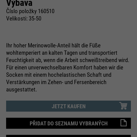
Výbava
ermöglichen es der Website, Sie
purpose
zu erkennen und somit Ihre
Číslo položky 160510
Sitzung offen zu halten. Es
Velikosti: 35-50
speichert bei einem Benutzer-
Login für einen geschlossenen
Bereich die Benutzer-ID als
Ihr hoher Merinowolle-Anteil hält die Füße
verschlüsselten Wert (sog. "hash-
wohltemperiert an kalten Tagen und transportiert
Wert") zum entsprechenden
Feuchtigkeit ab, wenn die Arbeit schweißtreibend wird.
Datenbankeintrag des Nutzers.
Für einen unverwechselbaren Komfort haben wir die
Socken mit einem hochelastischen Schaft und
Verstärkungen im Zehen- und Fersenbereich
ausgestattet.
Name
PHPSESSID
providers
Ende der Sitzung
JETZT KAUFEN
running
Ende der Sitzung
PŘIDAT DO SEZNAMU VYBRANÝCH
time