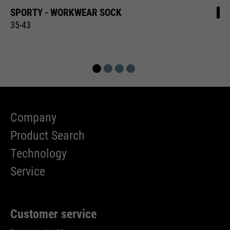
SPORTY - WORKWEAR SOCK
Name
cookie_optin
35-43
providers
Sgalinski
running
1 Monat
time
Speichert den Zustimmungsstatus
purpose
des Benutzers für Cookies auf der
Company
aktuellen Domäne.
Product Search
Technology
Service
Customer service