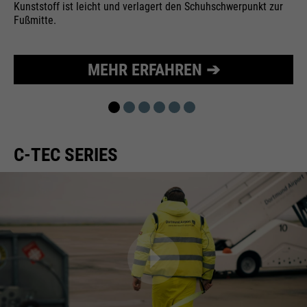
Kunststoff ist leicht und verlagert den Schuhschwerpunkt zur
Wird zur Begrenzung der Request-
Fußmitte.
Zweck
Rate verwendet.
MEHR ERFAHREN ➔
Name
_fbp
Anbieter
Facebook
C-TEC SERIES
Laufzeit
24 Monate
Wird für das Facebook Pixel
Zweck
benutzt.