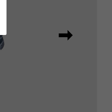
RUNNER Series
E
Inside