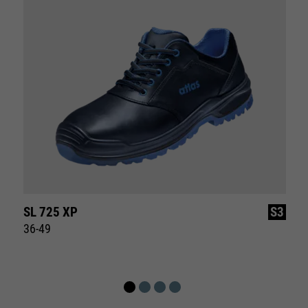
SL 725 XP
S3
36-49