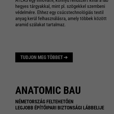
ATLAS egy innovatív, könnyű rendszert kínál a láb
hegyes tárgyakkal, mint pl. szögekkel szembeni
védelmére. Ehhez egy csúcstechnológiás textil
anyag kerül felhasználásra, amely többek között
aramid szálakat tartalmaz.
TUDJON MEG TÖBBET ➔
ANATOMIC BAU
NÉMETORSZÁG FELTEHETŐEN
LEGJOBB ÉPÍTŐIPARI BIZTONSÁGI LÁBBELIJE