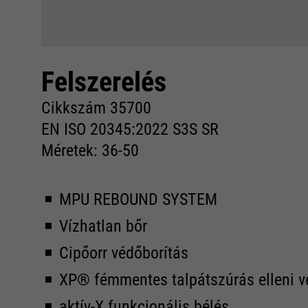
Felszerelés
Cikkszám 35700
EN ISO 20345:2022 S3S SR
Méretek: 36-50
MPU REBOUND SYSTEM
Vízhatlan bőr
Cipőorr védőborítás
XP® fémmentes talpátszúrás elleni 
aktív-X funkcionális bélés