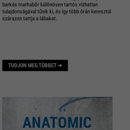
barkás marhabőr különösen tartós vízhatlan
A
tulajdonságával tűnik ki, és így több órán keresztül
mi
szárazon tartja a lábakat.
ta
vi
TUDJON MEG TÖBBET ➔