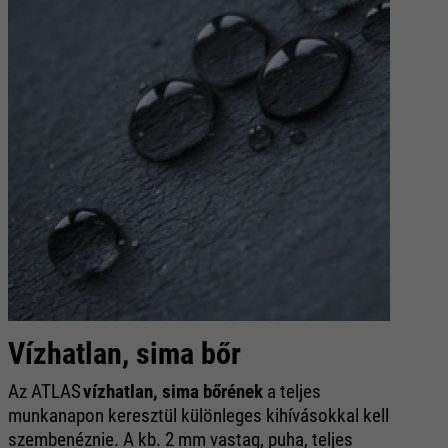
Vízhatlan, sima bőr
A
Az ATLAS
vízhatlan, sima bőrének
a teljes
Po
munkanapon keresztül különleges kihívásokkal kell
me
szembenéznie. A kb. 2 mm vastag, puha, teljes
vá