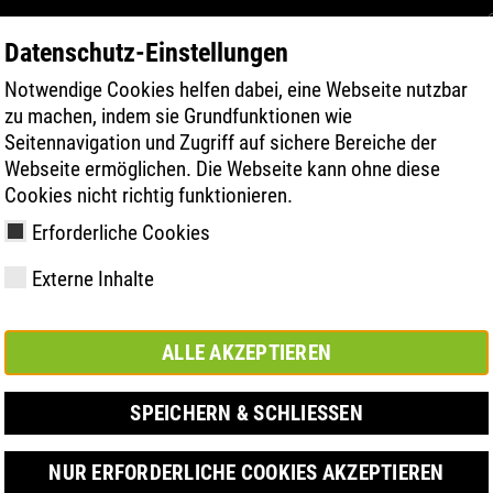
Datenschutz-Einstellungen
Notwendige Cookies helfen dabei, eine Webseite nutzbar
TERMÉK KERESÉSE
TECHNOLÓGIA
zu machen, indem sie Grundfunktionen wie
Seitennavigation und Zugriff auf sichere Bereiche der
Webseite ermöglichen. Die Webseite kann ohne diese
Cookies nicht richtig funktionieren.
Erforderliche Cookies
 560 XP
Externe Inhalte
y
ries
chnológia
Tagságok és
FAST Series
Anyagi kiemelések
Kapcsolat
Értékek
BOA Series
Know-How
Vásár
ALLE AKZEPTIEREN
partnerségek
SPEICHERN & SCHLIESSEN
NUR ERFORDERLICHE COOKIES AKZEPTIEREN