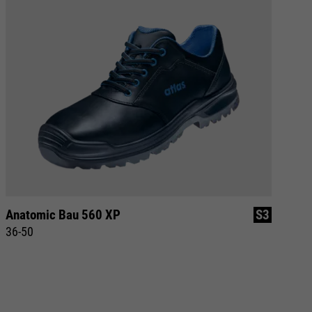
Anatomic Bau 560 XP
S3
Fl
36-50
36