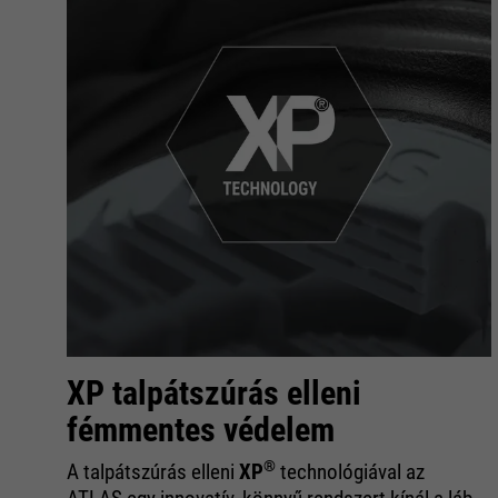
XP talpátszúrás elleni
fémmentes védelem
 is
®
A talpátszúrás elleni
XP
technológiával az
t.