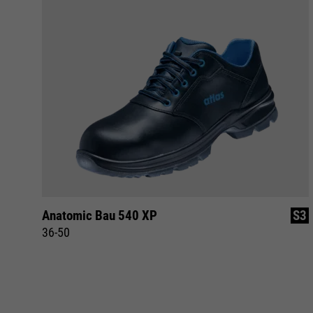
S3
Anatomic Bau 540 XP
S3
36-50