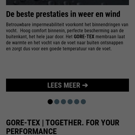
bijvoorbeeld worden gestopt.
Wordt gebruikt om de
De beste prestaties in weer en wind
doel
aanvraagsnelheid te beperken.
Betrouwbare impermeabiliteit voorkomt het binnendringen van
vocht. Hoog comfort binnenin, perfecte bescherming aan de
buitenkant, het hele jaar door. Het
GORE-TEX
membraan laat
de warmte en het vocht van de voet naar buiten ontsnappen
en zorgt dus voor een goede temperatuur van de voet.
LEES MEER ➔
GORE-TEX | TOGETHER. FOR YOUR
PERFORMANCE