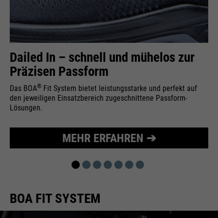
Wird zur Begrenzung der Request-
Zweck
Rate verwendet.
Dailed In – schnell und mühelos zur
Präzisen Passform
Name
_fbp
®
Das BOA
Fit System bietet leistungsstarke und perfekt auf
Anbieter
Facebook
den jeweiligen Einsatzbereich zugeschnittene Passform-
Lösungen.
Laufzeit
24 Monate
Wird für das Facebook Pixel
MEHR ERFAHREN ➔
Zweck
benutzt.
BOA FIT SYSTEM