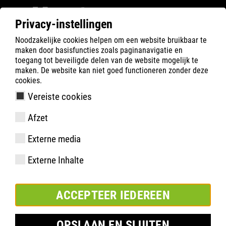
Privacy-instellingen
Noodzakelijke cookies helpen om een website bruikbaar te
Filter
0
maken door basisfuncties zoals paginanavigatie en
toegang tot beveiligde delen van de website mogelijk te
ATLAS
Product zoeken
maken. De website kan niet goed functioneren zonder deze
cookies.
Vereiste cookies
ERGO-MED 645 XP
Afzet
Externe media
Externe Inhalte
ACCEPTEER IEDEREEN
OPSLAAN EN SLUITEN