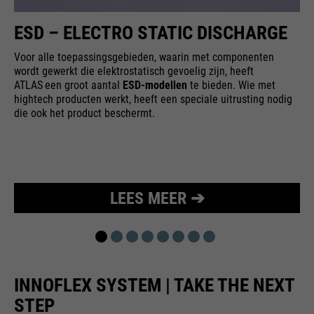
bijvoorbeeld worden gestopt.
Wordt gebruikt om de
ESD – ELECTRO STATIC DISCHARGE
doel
aanvraagsnelheid te beperken.
Voor alle toepassingsgebieden, waarin met componenten
wordt gewerkt die elektrostatisch gevoelig zijn, heeft
ATLAS
een groot aantal
ESD-modellen
te bieden. Wie met
hightech producten werkt, heeft een speciale uitrusting nodig
die ook het product beschermt.
LEES MEER ➔
INNOFLEX SYSTEM | TAKE THE NEXT
STEP