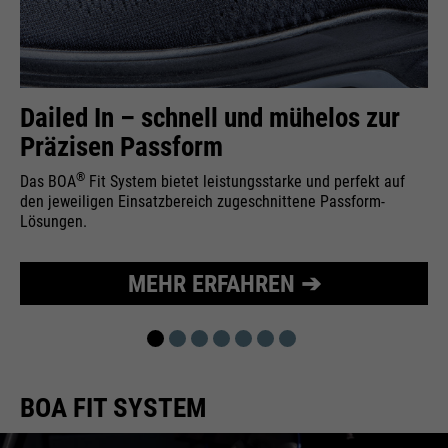
Wird zur Begrenzung der Request-
Zweck
Rate verwendet.
Dailed In – schnell und mühelos zur
Präzisen Passform
Name
_fbp
®
Das BOA
Fit System bietet leistungsstarke und perfekt auf
Anbieter
Facebook
den jeweiligen Einsatzbereich zugeschnittene Passform-
Lösungen.
Laufzeit
24 Monate
Wird für das Facebook Pixel
MEHR ERFAHREN ➔
Zweck
benutzt.
BOA FIT SYSTEM