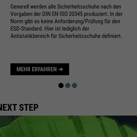
Wird zur Begrenzung der Request-Rate
Zweck
Generell werden alle Sicherheitsschuhe nach den
verwendet.
Vorgaben der DIN EN ISO 20345 produziert. In der
Norm gibt es keine Anforderung/Prüfung für den
ESD-Standard. Hier ist lediglich der
Antistatikbereich für Sicherheitsschuhe deﬁniert.
Name
_fbp
Anbieter
Facebook
Laufzeit
24 Monate
MEHR ERFAHREN ➔
Zweck
Wird für das Facebook Pixel benutzt.
NEXT STEP