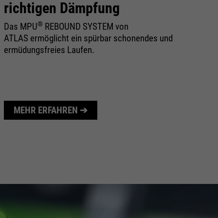
richtigen Dämpfung
K
®
Das MPU
REBOUND SYSTEM von
Al
ATLAS ermöglicht ein spürbar schonendes und
10
ermüdungsfreies Laufen.
he
in
MEHR ERFAHREN ➔