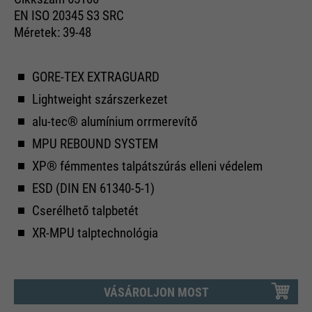
EN ISO 20345 S3 SRC
Méretek: 39-48
GORE-TEX EXTRAGUARD
Lightweight szárszerkezet
alu-tec® alumínium orrmerevítő
MPU REBOUND SYSTEM
XP® fémmentes talpátszúrás elleni védelem
ESD (DIN EN 61340-5-1)
Cserélhető talpbetét
XR-MPU talptechnológia
VÁSÁROLJON MOST