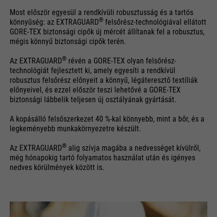
Most először egyesül a rendkívüli robusztusság és a tartós
®
könnyűség: az EXTRAGUARD
felsőrész-technológiával ellátott
GORE-TEX biztonsági cipők új mércét állítanak fel a robusztus,
mégis könnyű biztonsági cipők terén.
®
Az EXTRAGUARD
révén a GORE-TEX olyan felsőrész-
technológiát fejlesztett ki, amely egyesíti a rendkívül
robusztus felsőrész előnyeit a könnyű, légáteresztő textíliák
előnyeivel, és ezzel először teszi lehetővé a GORE-TEX
biztonsági lábbelik teljesen új osztályának gyártását.
A kopásálló felsőszerkezet 40 %-kal könnyebb, mint a bőr, és a
legkeményebb munkakörnyezetre készült.
®
Az EXTRAGUARD
alig szívja magába a nedvességet kívülről,
még hónapokig tartó folyamatos használat után és igényes
nedves körülmények között is.