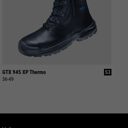
GTX 945 XP Thermo
S3
XR
36-49
37