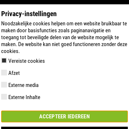
Privacy-instellingen
Noodzakelijke cookies helpen om een website bruikbaar te
PRODUCT ZOEKEN
TECHNOLOGIEËN
maken door basisfuncties zoals paginanavigatie en
toegang tot beveiligde delen van de website mogelijk te
maken. De website kan niet goed functioneren zonder deze
cookies.
Vereiste cookies
845 XP CI
Afzet
Externe media
y
ries
hnologie
meting &
Lidmaatschappen
FAST Series
Materiële
Basisoplossing
CONTACT
Bedrijfswaar
BOA Series
Know-How
Semi-
Beurs
Externe Inhalte
en
hoogtepunten
orthopedisc
samenwerkingsverbanden
oplossing
ACCEPTEER IEDEREEN