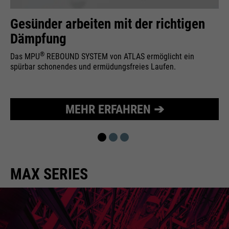
Wird zur Begrenzung der Request-
Zweck
Gesünder arbeiten mit der richtigen
Rate verwendet.
Dämpfung
®
Das MPU
REBOUND SYSTEM von ATLAS ermöglicht ein
spürbar schonendes und ermüdungsfreies Laufen.
Name
_fbp
Anbieter
Facebook
MEHR ERFAHREN ➔
Laufzeit
24 Monate
Wird für das Facebook Pixel
Zweck
benutzt.
MAX SERIES