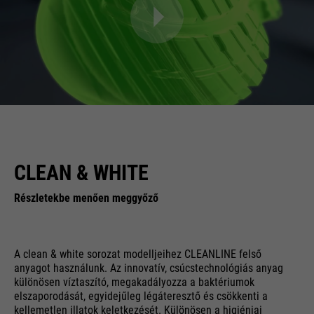
CLEAN & WHITE
Részletekbe menően meggyőző
A clean & white sorozat modelljeihez CLEANLINE felső
anyagot használunk. Az innovatív, csúcstechnológiás anyag
különösen víztaszító, megakadályozza a baktériumok
elszaporodását, egyidejűleg légáteresztő és csökkenti a
kellemetlen illatok keletkezését. Különösen a higiéniai