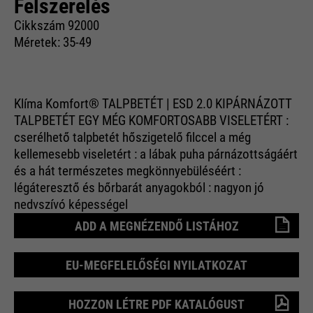
Felszerelés
Cikkszám 92000
Méretek: 35-49
Klíma Komfort® TALPBETÉT | ESD 2.0 KIPÁRNÁZOTT
TALPBETÉT EGY MÉG KOMFORTOSABB VISELETÉRT :
cserélhető talpbetét hőszigetelő filccel a még
kellemesebb viseletért : a lábak puha párnázottságáért
és a hát természetes megkönnyebüléséért :
légáteresztő és bőrbarát anyagokból : nagyon jó
nedvszívó képességel
ADD A MEGNÉZENDŐ LISTÁHOZ
EU-MEGFELELŐSÉGI NYILATKOZAT
HOZZON LÉTRE PDF KATALÓGUST