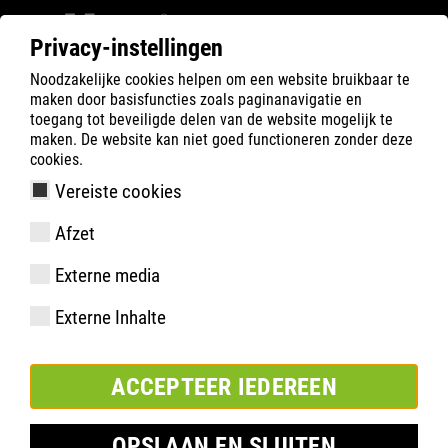
Privacy-instellingen
Noodzakelijke cookies helpen om een website bruikbaar te
Filter
0
maken door basisfuncties zoals paginanavigatie en
toegang tot beveiligde delen van de website mogelijk te
ATLAS
Product zoeken
maken. De website kan niet goed functioneren zonder deze
cookies.
Vereiste cookies
Afzet
uitvoering
Externe media
artikelnummer
maten:
Externe Inhalte
verpakking:
ACCEPTEER IEDEREEN
TOEVOEGEN AAN LIJST
OPSLAAN EN SLUITEN