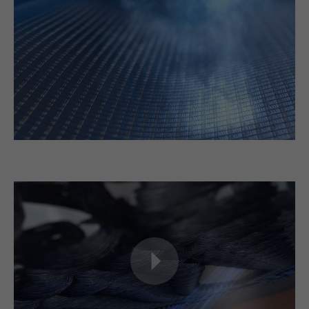
PHPs Standard Sitzungs
purpose
Identifikation (nur für
Administratoren relevant).
Name
be_typo_user
providers
TYPO3
running
Ende der Sitzung
time
Dieser Cookie teilt der Webseite
mit, ob ein Besucher im Typo3-
purpose
Backend angemeldet ist und die
Rechte besitzt diese zu verwalten.