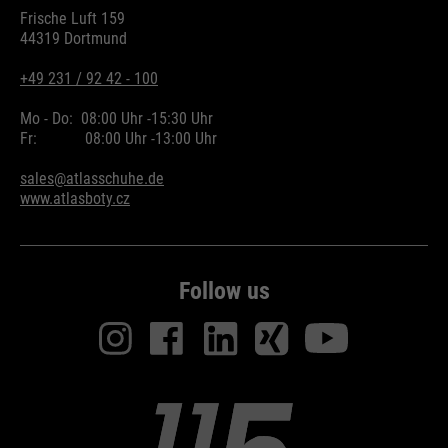
ermöglichen es der Website, Sie
purpose
Frische Luft 159
zu erkennen und somit Ihre
44319 Dortmund
Sitzung offen zu halten. Es
speichert bei einem Benutzer-
+49 231 / 92 42 - 100
Login für einen geschlossenen
Mo - Do:
08:00 Uhr -
15:30 Uhr
Bereich die Benutzer-ID als
Fr:
08:00 Uhr -
13:00 Uhr
verschlüsselten Wert (sog. "hash-
Wert") zum entsprechenden
sales@atlasschuhe.de
Datenbankeintrag des Nutzers.
www.atlasboty.cz
Follow us
Name
PHPSESSID
providers
Ende der Sitzung
running
Ende der Sitzung
time