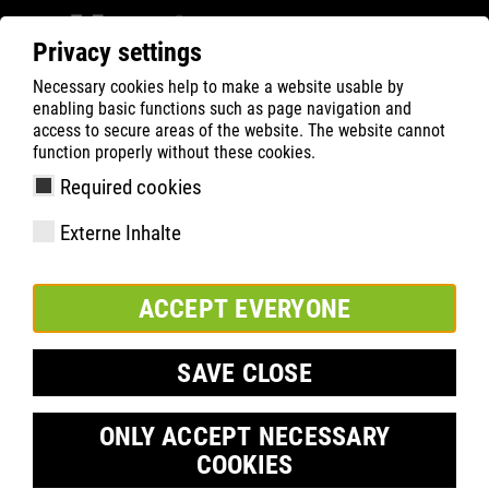
Privacy settings
Necessary cookies help to make a website usable by
Filter
0
enabling basic functions such as page navigation and
access to secure areas of the website. The website cannot
ATLAS
Product Search
function properly without these cookies.
Required cookies
Externe Inhalte
Výbava
ACCEPT EVERYONE
Číslo položky
Velikosti:
Jednotka balení :
SAVE CLOSE
ONLY ACCEPT NECESSARY
COOKIES
PŘIDAT DO SEZNAMU VYBRANÝCH