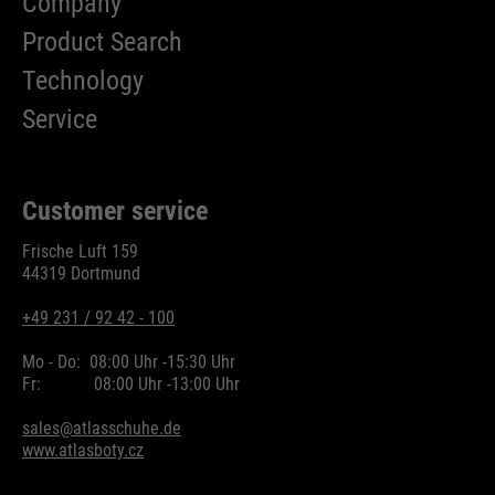
Company
Product Search
Name
cookie_optin
Technology
providers
Sgalinski
Service
running
1 Monat
time
Customer service
Speichert den Zustimmungsstatus
purpose
des Benutzers für Cookies auf der
Frische Luft 159
44319 Dortmund
aktuellen Domäne.
+49 231 / 92 42 - 100
Mo - Do:
08:00 Uhr -
15:30 Uhr
Fr:
08:00 Uhr -
13:00 Uhr
sales@atlasschuhe.de
www.atlasboty.cz