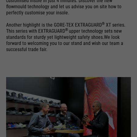
customised insole in just 4 minutes. Discover the new
ermöglichen es der Website, Sie
purpose
flowmould technology and let us advise you on site how to
zu erkennen und somit Ihre
perfectly customise your insole.
Sitzung offen zu halten. Es
speichert bei einem Benutzer-
®
Another highlight is the GORE-TEX EXTRAGUARD
XT series.
®
This series with EXTRAGUARD
upper technology sets new
Login für einen geschlossenen
standards for sturdy yet lightweight safety shoes.We look
Bereich die Benutzer-ID als
forward to welcoming you to our stand and wish our team a
verschlüsselten Wert (sog. "hash-
successful trade fair.
Wert") zum entsprechenden
Datenbankeintrag des Nutzers.
Name
PHPSESSID
providers
Ende der Sitzung
running
Ende der Sitzung
time