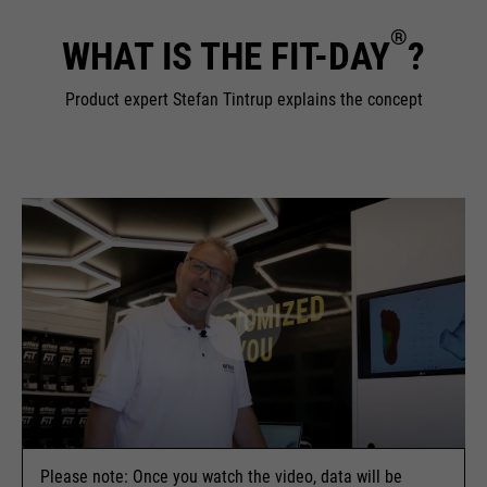
ermöglichen es der Website, Sie
purpose
zu erkennen und somit Ihre
®
WHAT IS THE FIT-DAY
?
Sitzung offen zu halten. Es
speichert bei einem Benutzer-
Product expert Stefan Tintrup explains the concept
Login für einen geschlossenen
Bereich die Benutzer-ID als
verschlüsselten Wert (sog. "hash-
Wert") zum entsprechenden
Datenbankeintrag des Nutzers.
Name
PHPSESSID
providers
Ende der Sitzung
running
Ende der Sitzung
time
Please note: Once you watch the video, data will be