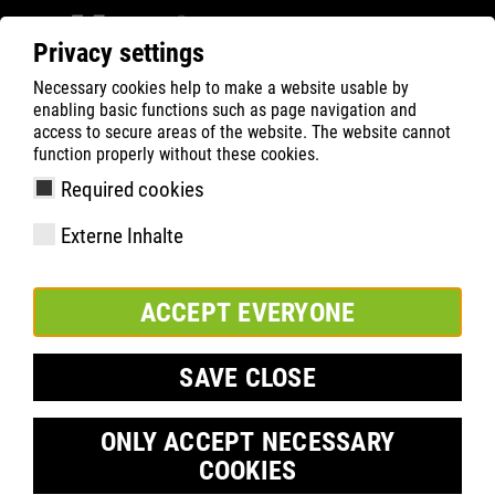
Privacy settings
Necessary cookies help to make a website usable by
ATLAS
HEALTH
FIT-DAY®
enabling basic functions such as page navigation and
access to secure areas of the website. The website cannot
function properly without these cookies.
®
Required cookies
ATLAS FIT-DAY
Externe Inhalte
3D foot measurement at your
premises
ACCEPT EVERYONE
SAVE CLOSE
®
With the FIT-DAY
concept, we pursue a holistic and
individualised foot consultation approach. The basis of every
®
FIT-DAY
is measurement using the latest 3D scanning
ONLY ACCEPT NECESSARY
technology to determine the exact size and width
(module 1
),
as well as optional customised treatment with insoles
COOKIES
(modules 2-4
).