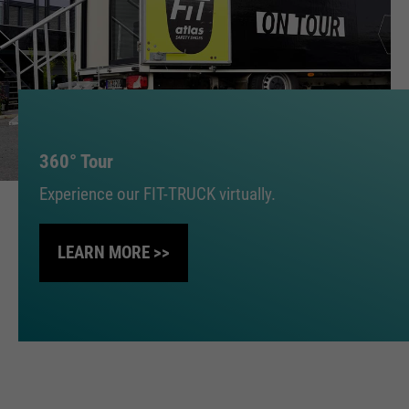
360° Tour
Experience our FIT-TRUCK virtually.
LEARN MORE >>