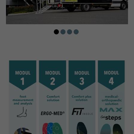
Name
cookie_optin
providers
Sgalinski
running
1 Monat
time
Speichert den Zustimmungsstatus
purpose
des Benutzers für Cookies auf der
aktuellen Domäne.