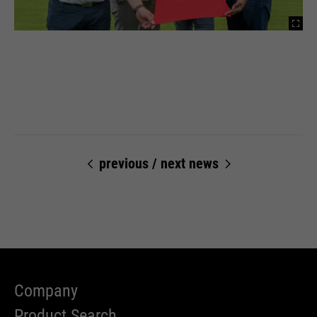
ermöglichen es der Website, Sie
purpose
zu erkennen und somit Ihre
Sitzung offen zu halten. Es
speichert bei einem Benutzer-
Login für einen geschlossenen
Bereich die Benutzer-ID als
verschlüsselten Wert (sog. "hash-
Wert") zum entsprechenden
Datenbankeintrag des Nutzers.
previous
/
next news
Name
PHPSESSID
providers
Ende der Sitzung
running
Ende der Sitzung
Company
time
Product Search