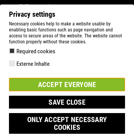
Privacy settings
Necessary cookies help to make a website usable by
ATLAS
Company
Inside
enabling basic functions such as page navigation and
Vertragsverlängerung mit dem FSV Gütersloh bis
access to secure areas of the website. The website cannot
function properly without these cookies.
2026
Required cookies
Externe Inhalte
ACCEPT EVERYONE
SAVE CLOSE
ONLY ACCEPT NECESSARY
COOKIES