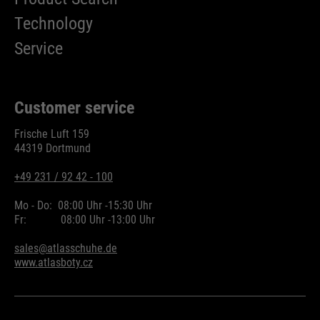
PHPs Standard Sitzungs
Technology
purpose
Identifikation (nur für
Administratoren relevant).
Service
Customer service
Name
be_typo_user
Frische Luft 159
providers
TYPO3
44319 Dortmund
running
+49 231 / 92 42 - 100
Ende der Sitzung
time
Mo - Do:
08:00 Uhr -
15:30 Uhr
Fr:
08:00 Uhr -
13:00 Uhr
Dieser Cookie teilt der Webseite
mit, ob ein Besucher im Typo3-
sales@atlasschuhe.de
purpose
Backend angemeldet ist und die
www.atlasboty.cz
Rechte besitzt diese zu verwalten.