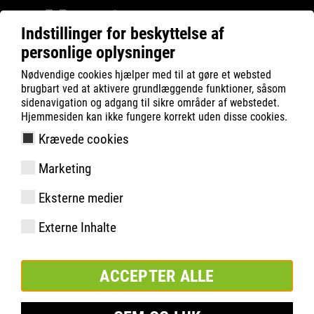
Indstillinger for beskyttelse af
personlige oplysninger
ATLAS
Teknologier
Materialer
Nødvendige cookies hjælper med til at gøre et websted
CLEANLINE-overmateriale
brugbart ved at aktivere grundlæggende funktioner, såsom
sidenavigation og adgang til sikre områder af webstedet.
CLEANLINE-overmateriale
Hjemmesiden kan ikke fungere korrekt uden disse cookies.
Krævede cookies
Marketing
Eksterne medier
lugt- og bakteriehæmmende
Externe Inhalte
CLEANLINE-overmaterialet er et innovativt hightech-materiale,
som er meget vandafvisende, bakteriehæmmende og samtidig
åndbart og lugthæmmende. Det egner sig især til anvendelse
ACCEPTER ALLE
på hygiejnisk sensible indendørs områder. Takket være dets
specielle struktur er det meget let og smidigt og samtidig også
meget trækstærkt og modstandsdygtigt.