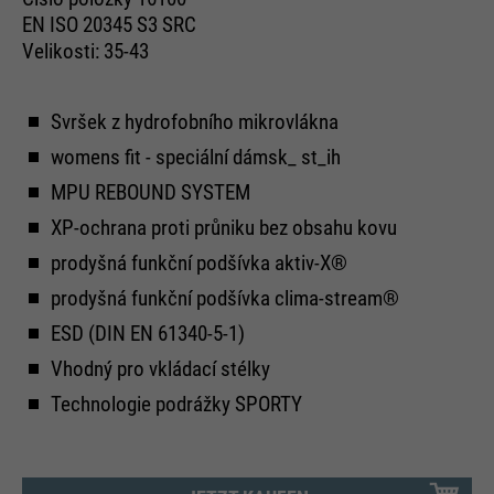
ermöglichen es der Website, Sie
purpose
EN ISO 20345 S3 SRC
zu erkennen und somit Ihre
Velikosti: 35-43
Sitzung offen zu halten. Es
speichert bei einem Benutzer-
Login für einen geschlossenen
Svršek z hydrofobního mikrovlákna
Bereich die Benutzer-ID als
womens fit - speciální dámsk_ st_ih
verschlüsselten Wert (sog. "hash-
MPU REBOUND SYSTEM
Wert") zum entsprechenden
Datenbankeintrag des Nutzers.
XP-ochrana proti průniku bez obsahu kovu
prodyšná funkční podšívka aktiv-X®
prodyšná funkční podšívka clima-stream®
Name
PHPSESSID
ESD (DIN EN 61340-5-1)
Vhodný pro vkládací stélky
providers
Ende der Sitzung
Technologie podrážky SPORTY
running
Ende der Sitzung
time