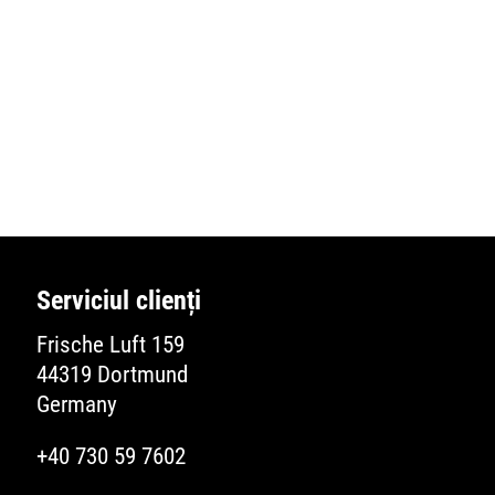
App
XT EXTRAGUARD
RUNNER 75 |
izare
Istorie
Series
În interior
RECYCLING
SAFETY SHO
ie de
Serviciul clienți
itate UE
Frische Luft 159
44319 Dortmund
Germany
+40 730 59 7602