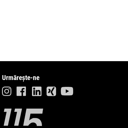
RUNNER Series
E
Urmărește-ne