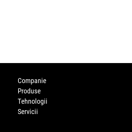
CI Shoe
ATLAS 
Sponsor
Declaraț
Companie
conform
Produse
Tehnologii
Servicii