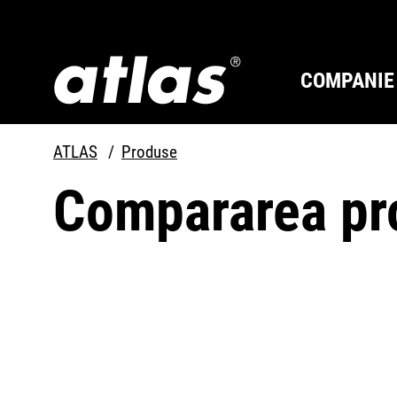
COMPANIE
ATLAS
Produse
ÎNTOTDEAUNA CU UN
Compararea pr
PAS ÎNAINTE.
Compan
Seria M
Material
Carieră