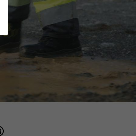
XT EXTRAGUARD
Inside
GetSteps
UE
EU-Declaration of
Conformity
®