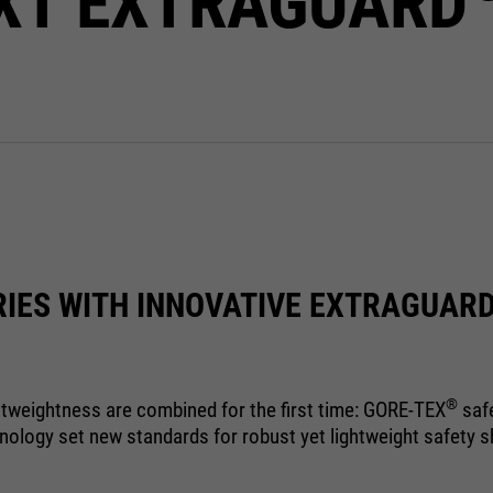
XT EXTRAGUARD
halten. Es speichert bei einem Benutzer-
Login für einen geschlossenen Bereich
die Benutzer-ID als verschlüsselten Wert
(sog. "hash-Wert") zum entsprechenden
Datenbankeintrag des Nutzers.
Name
PHPSESSID
providers
Ende der Sitzung
RIES WITH INNOVATIVE
EXTRAGUAR
running
Ende der Sitzung
time
®
tweightness are combined for the first time: GORE-TEX
saf
PHPs Standard Sitzungs Identifikation
purpose
nology set new standards for robust yet lightweight safety 
(nur für Administratoren relevant).