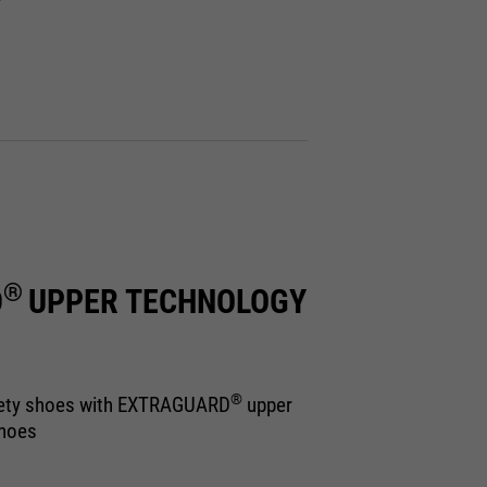
®
D
UPPER TECHNOLOGY
®
ety shoes with EXTRAGUARD
upper
shoes