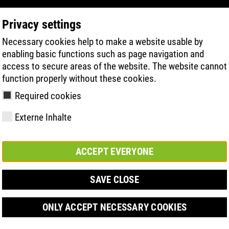
Privacy settings
Necessary cookies help to make a website usable by
PRODUCT SEARCH
TECHNOLOGIE
H
enabling basic functions such as page navigation and
access to secure areas of the website. The website cannot
function properly without these cookies.
Required cookies
Externe Inhalte
ACCEPT EVERYONE
y
ries
hnologies
Členství a
FAST Series
Sole technology
Basic solution
Contact
Werte
FLASH Serie
Materials
Semi-orthop
Veletrh
ement &
partnerství
solution
SAVE CLOSE
s
ONLY ACCEPT NECESSARY COOKIES