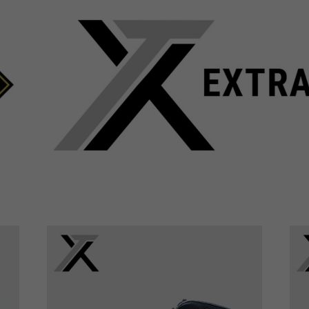
Name
be_typo_user
providers
TYPO3
running
Ende der Sitzung
time
Dieser Cookie teilt der Webseite mit, ob
ein Besucher im Typo3-Backend
purpose
angemeldet ist und die Rechte besitzt
diese zu verwalten.
Name
cookie_optin
providers
Sgalinski