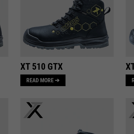
running
1 Monat
time
Speichert den Zustimmungsstatus des
purpose
Benutzers für Cookies auf der aktuellen
Domäne.
XT 510 GTX
X
READ MORE ➔