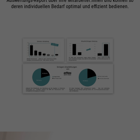
Auswertungs-Report über Ihre Mitarbeiter:innen und können so
Wird zur Begrenzung der Request-
deren individuellen Bedarf optimal und effizient bedienen.
Zweck
Rate verwendet.
Name
_fbp
Anbieter
Facebook
Laufzeit
24 Monate
Wird für das Facebook Pixel
Zweck
benutzt.