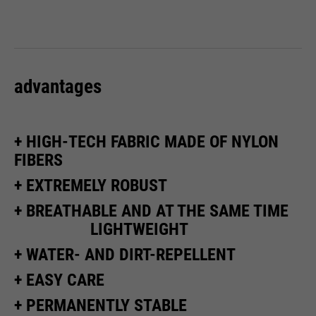
ermöglichen es der Website, Sie
purpose
zu erkennen und somit Ihre
Sitzung offen zu halten. Es
speichert bei einem Benutzer-
Login für einen geschlossenen
advantages
Bereich die Benutzer-ID als
verschlüsselten Wert (sog. "hash-
Wert") zum entsprechenden
+ HIGH-TECH FABRIC MADE OF NYLON
Datenbankeintrag des Nutzers.
FIBERS
+ EXTREMELY ROBUST
+ BREATHABLE AND AT THE SAME TIME
Name
PHPSESSID
LIGHTWEIGHT
providers
Ende der Sitzung
+ WATER- AND DIRT-REPELLENT
running
+ EASY CARE
Ende der Sitzung
time
+ PERMANENTLY STABLE