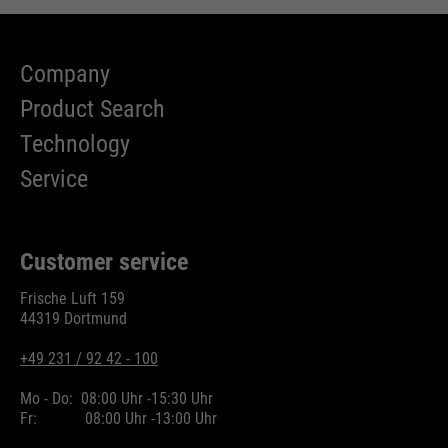
Name
cookie_optin
Company
providers
Sgalinski
Product Search
running
Technology
1 Monat
time
Service
Speichert den Zustimmungsstatus
purpose
des Benutzers für Cookies auf der
aktuellen Domäne.
Customer service
Frische Luft 159
44319 Dortmund
+49 231 / 92 42 - 100
Mo - Do:
08:00 Uhr -
15:30 Uhr
Fr:
08:00 Uhr -
13:00 Uhr