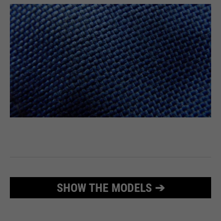
PHPs Standard Sitzungs
purpose
Identifikation (nur für
Administratoren relevant).
Name
be_typo_user
providers
TYPO3
running
Ende der Sitzung
time
Dieser Cookie teilt der Webseite
mit, ob ein Besucher im Typo3-
purpose
Backend angemeldet ist und die
SHOW THE MODELS ➔
Rechte besitzt diese zu verwalten.