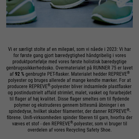
Køretid
Afslutningen af sessionen
sessioner og besøg. Opdateres
Formål
Formål
Indeholder en unik ID, som Google
hver gang data sendes til Google
bruger til at gemme dine
PHPs standard
Analytics.
foretrukne indstillinger og andre
Formål
sessionidentifikation (kun relevant
oplysninger, f.eks. foretrukket
for administratorer).
sprog osv.
Navn
__utmc
Vi er særligt stolte af en milepæl, som vi nåede i 2023: Vi har
for første gang gjort bæredygtighed håndgribelig i vores
Navn
Udbyder
be_typo_user
Google Analytics
produktportefølje med vores første holistisk bæredygtige
Navn
1P_JAR
genbrugssikkerhedssko. Overmaterialet på RUNNER 75 er lavet
®
Udbyder
Køretid
TYPO3
Afslutningen af sessionen
af
92 %
genbrugte PET-flasker. Materialet hedder REPREVE
Udbyder
Google
polyester og bruges allerede af mange kendte mærker. For at
®
producere REPREVE
-polyester bliver indsamlede plastflasker
Køretid
Afslutningen af sessionen
Tidligere blev denne cookie brugt i
Køretid
1 måned
og postindustrielt affald strimlet, malet, vasket og forarbejdet
forbindelse med __utmb-cookien
Formål
til flager af høj kvalitet. Disse flager smeltes om til flydende
Denne cookie fortæller webstedet,
til at bestemme, om brugeren var i
polymer og ekstruderes gennem bittesmå åbninger i en
Formål
Googles
om en besøgende er logget ind i
en ny session / besøg.
®
spindedyse, hvilket skaber filamenter, der danner REPREVE
-
Formål
Typo3-backend og har
fibrene. Unifi-virksomheden spinder fiberen til garn, hvorfra der
®
væves et stof - den REPREVE
-polyester, som vi bruger til
rettighederne til at administrere
overdelen af vores Recycling Safety Shoe.
den.
Navn
HSID