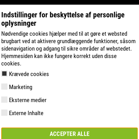
Indstillinger for beskyttelse af personlige
oplysninger
PRODUKTSØGNING
TEKNOLOGIER
Nødvendige cookies hjælper med til at gøre et websted
brugbart ved at aktivere grundlæggende funktioner, såsom
sidenavigation og adgang til sikre områder af webstedet.
Hjemmesiden kan ikke fungere korrekt uden disse
cookies.
NEWS
Krævede cookies
Marketing
2026 - 2016
y
ries
ologi
åling og -
Medlemskaber og
FAST Series
Materialer
Grundlæggende
Kontakt
Værdier
BOA Series
Know-How
Semi-ortopæ
Messe
Eksterne medier
partnerskaber
løsning
løsning
Externe Inhalte
1
2
3
…
>
ACCEPTER ALLE