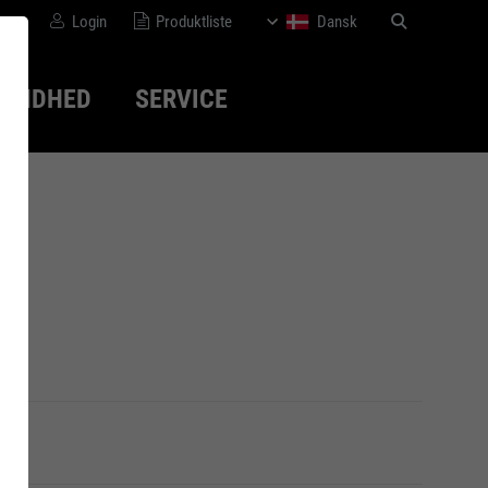
Login
Produktliste
Dansk
SUNDHED
SERVICE
disk
Bæredygtighed
WOMEN series
Normer
Medicinsk-
ortopædisk løsning