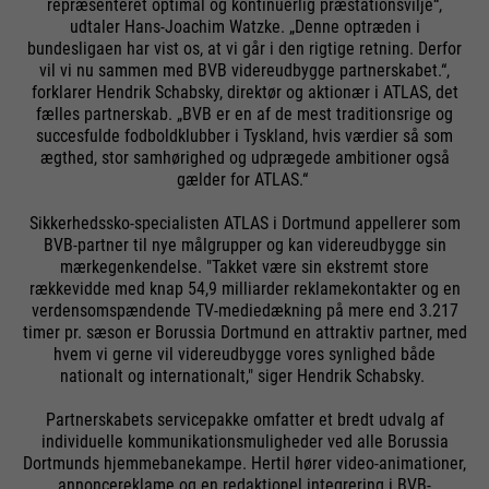
repræsenteret optimal og kontinuerlig præstationsvilje“,
udtaler Hans-Joachim Watzke. „Denne optræden i
bundesligaen har vist os, at vi går i den rigtige retning. Derfor
vil vi nu sammen med BVB videreudbygge partnerskabet.“,
forklarer Hendrik Schabsky, direktør og aktionær i ATLAS, det
fælles partnerskab. „BVB er en af de mest traditionsrige og
succesfulde fodboldklubber i Tyskland, hvis værdier så som
ægthed, stor samhørighed og udprægede ambitioner også
gælder for ATLAS.“
Sikkerhedssko-specialisten ATLAS i Dortmund appellerer som
BVB-partner til nye målgrupper og kan videreudbygge sin
mærkegenkendelse. "Takket være sin ekstremt store
rækkevidde med knap 54,9 milliarder reklamekontakter og en
verdensomspændende TV-mediedækning på mere end 3.217
timer pr. sæson er Borussia Dortmund en attraktiv partner, med
hvem vi gerne vil videreudbygge vores synlighed både
nationalt og internationalt," siger Hendrik Schabsky.
Partnerskabets servicepakke omfatter et bredt udvalg af
individuelle kommunikationsmuligheder ved alle Borussia
Dortmunds hjemmebanekampe. Hertil hører video-animationer,
annoncereklame og en redaktionel integrering i BVB-