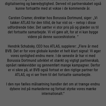
digitalisering og bæredygtighed. Derved vil partnerskabet også
kunne fortsætte med at vokse i de kommende år.
Carsten Cramer, direktør hos Borussia Dortmund, siger: „Vi
takker ATLAS for den tillid, de har vist os – netop i disse
udfordrende tider. Det sætter vi stor pris på og glæder os til
det fortsatte samarbejde. Vi vil gøre alt, for at vi kan bygge
videre på denne succeshistorie. “
Hendrik Schabsky, CEO hos ATLAS, supplerer: „Flere år med
BVB. Det er for vore globale kunder et helt klart signal: Vi øger
vores synlighed endnu mere. I de seneste år har vi med
Borussia Dortmund udviklet et stærkt og vigtigt partnerskab,
opnået rækkevidder og gennemført mange kampagner. Derfor
er vi sikre på, at BVB også fortsat er den rigtige partner for
ATLAS, og vi ser frem til det fortsatte samarbejde.
I den nye fælles målsætning handler det om at trænge endnu
dybere ind på markederne og fortsat styrke vores mærke
internationalt.“