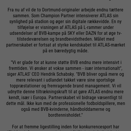
Fra nu af vil de to Dortmund-originaler arbejde endnu tættere
sammen. Som Champion Partner intensiverer ATLAS sin
synlighed på stadion og øger sin digitale rækkevidde. En ny
tilføjelse er visningen af ATLAS på L-rammer under
udsendelser af BVB-kampe på SKY eller DAZN for at øge tv-
tilstedeværelsen og brandbevidstheden. Målet med
partnerskabet er fortsat at styrke kendskabet til ATLAS-mærket
på en bæredygtig måde.
"Vi er glade for at kunne støtte BVB endnu mere intensivt i
fremtiden. Vi ønsker at vokse sammen - især internationalt",
siger ATLAS' CEO Hendrik Schabsky. "BVB bliver også mere og
mere relevant i udlandet takket være sine sportslige
toppræstationer og fremragende brand management. Vi vil
udnytte denne tiltrækningskraft til at gøre ATLAS endnu mere
kendt, især i Europa. Partnerskabet vil bidrage væsentligt til
dette mål. Ikke kun med de professionelle fodboldspillere, men
også med BVB-kvinderne, håndbolddamerne og
bordtennisholdet."
For at fremme ligestilling inden for konkurrencesport har