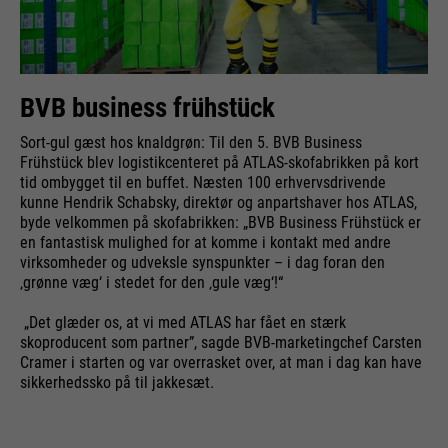
BVB business frühstück
Sort-gul gæst hos knaldgrøn: Til den 5. BVB Business
Frühstück blev logistikcenteret på ATLAS-skofabrikken på kort
tid ombygget til en buffet. Næsten 100 erhvervsdrivende
kunne Hendrik Schabsky, direktør og anpartshaver hos ATLAS,
byde velkommen på skofabrikken: „BVB Business Frühstück er
en fantastisk mulighed for at komme i kontakt med andre
virksomheder og udveksle synspunkter – i dag foran den
‚grønne væg‘ i stedet for den ‚gule væg‘!“
„Det glæder os, at vi med ATLAS har fået en stærk
skoproducent som partner”, sagde BVB-marketingchef Carsten
Cramer i starten og var overrasket over, at man i dag kan have
sikkerhedssko på til jakkesæt.