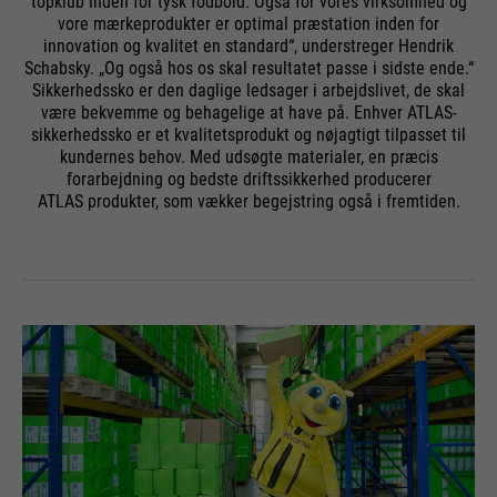
topklub inden for tysk fodbold. Også for vores virksomhed og
vore mærkeprodukter er optimal præstation inden for
innovation og kvalitet en standard“, understreger Hendrik
Schabsky. „Og også hos os skal resultatet passe i sidste ende.“
Sikkerhedssko er den daglige ledsager i arbejdslivet, de skal
være bekvemme og behagelige at have på. Enhver ATLAS-
sikkerhedssko er et kvalitetsprodukt og nøjagtigt tilpasset til
kundernes behov. Med udsøgte materialer, en præcis
forarbejdning og bedste driftssikkerhed producerer
ATLAS produkter, som vækker begejstring også i fremtiden.