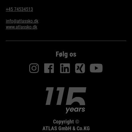
+45 74534513
info@atlassko.dk
www.atlassko.dk
Følg os
Copyright ©
ATLAS GmbH & Co.KG