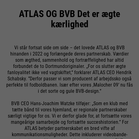
ATLAS OG BVB Det er ægte
kærlighed
Vi står fortsat side om side – det lovede ATLAS og BVB
hinanden i 2022 og forlængede deres partnerskab. Værdier
som ægthed, sammenhold og fortræffelighed har altid
forbundet de to Dortmundoriginaler. „For os slutter ægte
fanloyalitet ikke ved vagtskiftet,“ forklarer ATLAS CEO Hendrik
Schabsky. ”Derfor passer vi som producent af arbejdssko også
perfekte til fodboldbanen. Især efter vores ‚Malocher 09‘ nu fås
i det sorte og gule BVB-design.“
BVB CEO Hans-Joachim Watzke tilføjer: „Som en klub med
tætte bånd til vores hjemland, er regionale partnerskaber
særligt vigtige for os. Vi er derfor glade for, at fortsætte vores
mangeårige samarbejde og fortsætte succeshistorien.” For
ATLAS betyder partnerskabet en bred vifte af
kommunikationsmuligheder. Dette inkluderer videobande-