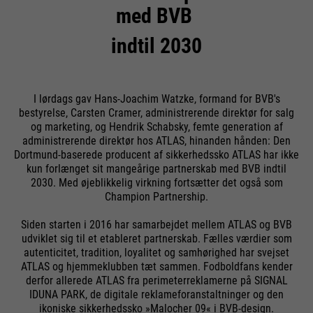
med BVB
indtil 2030
I lørdags gav Hans-Joachim Watzke, formand for BVB's
bestyrelse, Carsten Cramer, administrerende direktør for salg
og marketing, og Hendrik Schabsky, femte generation af
administrerende direktør hos ATLAS, hinanden hånden: Den
Dortmund-baserede producent af sikkerhedssko ATLAS har ikke
kun forlænget sit mangeårige partnerskab med BVB indtil
2030. Med øjeblikkelig virkning fortsætter det også som
Champion Partnership.
Siden starten i 2016 har samarbejdet mellem ATLAS og BVB
udviklet sig til et etableret partnerskab. Fælles værdier som
autenticitet, tradition, loyalitet og samhørighed har svejset
ATLAS og hjemmeklubben tæt sammen. Fodboldfans kender
derfor allerede ATLAS fra perimeterreklamerne på SIGNAL
IDUNA PARK, de digitale reklameforanstaltninger og den
ikoniske sikkerhedssko »Malocher 09« i BVB-design.