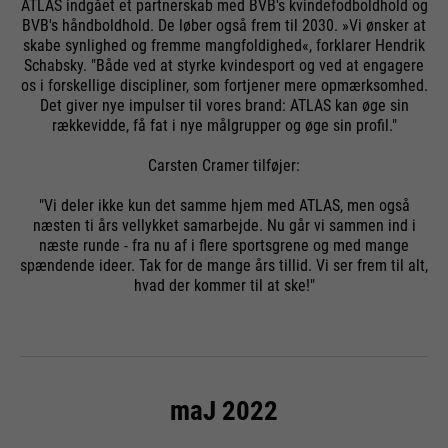
ATLAS indgået et partnerskab med BVB's kvindefodboldhold og
BVB's håndboldhold. De løber også frem til 2030. »Vi ønsker at
skabe synlighed og fremme mangfoldighed«, forklarer Hendrik
Schabsky. "Både ved at styrke kvindesport og ved at engagere
os i forskellige discipliner, som fortjener mere opmærksomhed.
Det giver nye impulser til vores brand: ATLAS kan øge sin
rækkevidde, få fat i nye målgrupper og øge sin profil."
Carsten Cramer tilføjer:
"Vi deler ikke kun det samme hjem med ATLAS, men også
næsten ti års vellykket samarbejde. Nu går vi sammen ind i
næste runde - fra nu af i flere sportsgrene og med mange
spændende ideer. Tak for de mange års tillid. Vi ser frem til alt,
hvad der kommer til at ske!"
maJ 2022