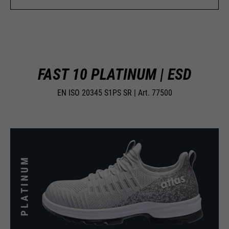
Køretid
Formål
Afslutningen af sessionen
sessioner og besøg. Opdateres hver
Formål
unik ID, som Google bruger til at
gang data sendes til Google
gemme dine foretrukne indstillinger
PHPs standard sessionidentifikation
Analytics.
Formål
og andre oplysninger, f.eks.
(kun relevant for administratorer).
foretrukket sprog osv.
FAST 10 PLATINUM | ESD
Navn
__utmc
Navn
be_typo_user
EN ISO 20345 S1PS SR | Art. 77500
Navn
1P_JAR
Udbyder
Google Analytics
Udbyder
TYPO3
Udbyder
Google
Køretid
Afslutningen af sessionen
Køretid
Afslutningen af sessionen
Køretid
1 måned
Tidligere blev denne cookie brugt i
Denne cookie fortæller webstedet,
forbindelse med __utmb-cookien til
Formål
Formål
Googles
om en besøgende er logget ind i
at bestemme, om brugeren var i en ny
Formål
Typo3-backend og har rettighederne
session / besøg.
til at administrere den.
Navn
HSID