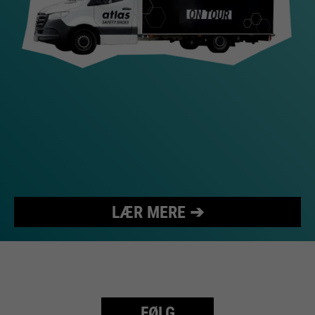
LÆR MERE ➔
FØLG