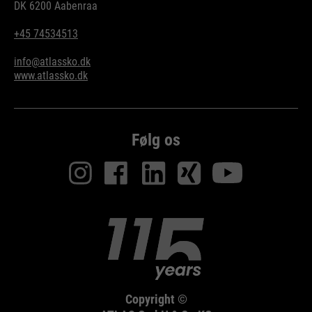
DK 6200 Aabenraa
+45 74534513
info@atlassko.dk
www.atlassko.dk
Følg os
Copyright ©