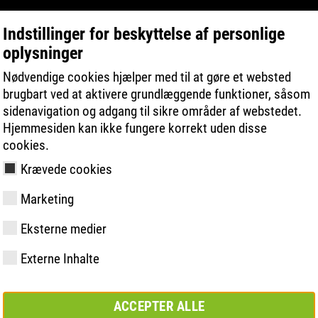
Indstillinger for beskyttelse af personlige
oplysninger
PRODUKTSØGNING
TEKNOLOGIER
Nødvendige cookies hjælper med til at gøre et websted
brugbart ved at aktivere grundlæggende funktioner, såsom
sidenavigation og adgang til sikre områder af webstedet.
 | MADE IN DORTMUND
Hjemmesiden kan ikke fungere korrekt uden disse
cookies.
Krævede cookies
Marketing
y
ries
ologi
åling og -
Medlemskaber og
FAST Series
Materialer
Grundlæggende
Kontakt
Værdier
BOA Series
Know-How
Semi-ortopæ
Messe
Eksterne medier
partnerskaber
løsning
løsning
Externe Inhalte
ACCEPTER ALLE