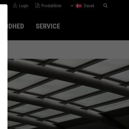
Login
Produktliste
Dansk
SUNDHED
SERVICE
disk
Bæredygtighed
WOMEN series
Normer
Medicinsk-
ortopædisk løsning