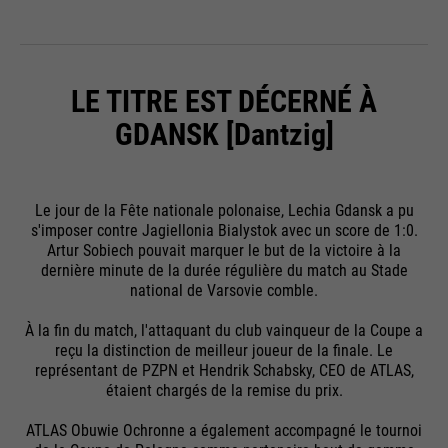
Name
__utmz
Running
Providers
Google Analytics
End of session
time
Name
cookie_optin
Running
LE TITRE EST DÉCERNÉ À
6 months
Google uses so-called SID and HSID
Providers
Sgalinski
time
GDANSK [Dantzig]
cookies, which record the Google
account ID and the last time a user
Running
Stores where the user reached the
1 month
Purpose
logged in in digitally signed and
time
page from.
encrypted form. The combination of
Le jour de la Fête nationale polonaise, Lechia Gdansk a pu
Purpose
these two cookies enables Google
Stores the user's consent status for
s'imposer contre Jagiellonia Bialystok avec un score de 1:0.
Purpose
to block many types of attacks. For
cookies on the current domain.
Artur Sobiech pouvait marquer le but de la victoire à la
dernière minute de la durée régulière du match au Stade
example, attempts to steal
Name
__utmt
national de Varsovie comble.
information from forms can be
stopped.
Providers
Google Analytics
À la fin du match, l'attaquant du club vainqueur de la Coupe a
reçu la distinction de meilleur joueur de la finale. Le
représentant de PZPN et Hendrik Schabsky, CEO de ATLAS,
Running
10 minutes
étaient chargés de la remise du prix.
time
ATLAS Obuwie Ochronne a également accompagné le tournoi
Purpose
Used to limit the request rate.