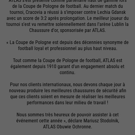
ATLAS s'est présenté comme partenaire haut de gamme lors
These basic cookies are essential to
de la Coupe de Pologne de football. Au dernier match du
Providers
Google Analytics
make your visit to the website
tournoi, Cracovia a réussi à s'imposer contre Lechia Gdansk
External media
pleasant and fluid: They enable the
avec un score de 3:2 après prolongation. Le meilleur joueur du
Running
We use Google Maps on this website. This enables us to
24 months
tournoi s'est vu remettre solennellement dans l'arène Lublin la
Purpose
website to recognize you and thus
time
show you interactive maps directly on the website and
Chaussure d'or, sponsorisée par ATLAS.
keep your session open. When a
enables you to conveniently use the map function.
user logs in for a closed area, it
Used to differentiate between users
« La Coupe de Pologne est depuis des décennies synonyme de
Purpose
saves the user ID as an encrypted
Cookie information
Name
NID
and sessions
football loyal et professionnel au plus haut niveau.
value (so-called "hash value") for the
Tout comme la Coupe de Pologne de football, ATLAS est
Providers
corresponding database entry of the
Google Maps
également depuis 1910 garant d'un engagement absolu et
Externe Inhalte
user.
continu.
Running
6 months
Name
__utmb
time
Pour nos clients internationaux, nous devons chaque jour à
nouveau produire les meilleures chaussures de sécurité afin
Providers
Google Analytics
Used to unlock Google Maps
que ces clients soient en mesure de réaliser les meilleures
Name
PHPSESSID
content. Cookies are included in
performances dans leur milieu de travail !
Running
30 days
requests that browsers send to
Providers
Ende der Sitzung
time
Nous sommes très heureux de pouvoir assister à cet
Google websites. Contains a unique
Purpose
événement cette année », déclare Mariusz Stodolnik,
ID that Google uses to save your
Running
Used to determine new sessions &
ATLAS Obuwie Ochronne.
End of session
preferred settings and other
time
Purpose
visits. Is updated every time data is