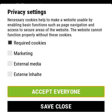
Privacy settings
Necessary cookies help to make a website usable by
ATLAS
Privacy Policy
enabling basic functions such as page navigation and
access to secure areas of the website. The website cannot
Déclaration de
function properly without these cookies.
Required cookies
confidentialité
Marketing
External media
1. la protection des données en un
coup d'œil
Externe Inhalte
ACCEPT EVERYONE
Remarques générales
Les remarques suivantes donnent un aperçu simple de ce qui
SAVE CLOSE
se passe avec vos données personnelles