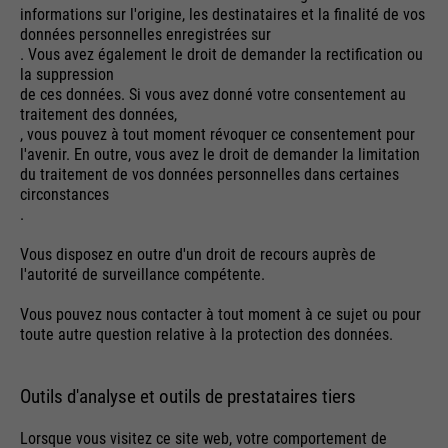
save your preferred settings and
informations sur l'origine, les destinataires et la finalité de vos
Running
Purpose
& visits. Is updated every time
End of session
données personnelles enregistrées sur
other information, e.g. preferred
time
data is sent to Google Analytics.
. Vous avez également le droit de demander la rectification ou
language etc.
la suppression
PHP's standard session
de ces données. Si vous avez donné votre consentement au
Purpose
identification (only relevant for
traitement des données,
administrators).
, vous pouvez à tout moment révoquer ce consentement pour
Name
__utmc
l'avenir. En outre, vous avez le droit de demander la limitation
Name
1P_JAR
du traitement de vos données personnelles dans certaines
Providers
Google Analytics
circonstances
Providers
Google
.
Name
be_typo_user
Running
End of session
Running
Vous disposez en outre d'un droit de recours auprès de
time
1 month
l'autorité de surveillance compétente.
time
Providers
TYPO3
In the past, this cookie was used
Vous pouvez nous contacter à tout moment à ce sujet ou pour
Purpose
Google Terms
Running
in conjunction with the __utmb
toute autre question relative à la protection des données.
End of session
Purpose
time
cookie to determine if the user
was in a new session / visit.
This cookie tells the website
Outils d'analyse et outils de prestataires tiers
whether a visitor is logged into
Name
HSID
Purpose
Lorsque vous visitez ce site web, votre comportement de
the Typo3 backend and has the