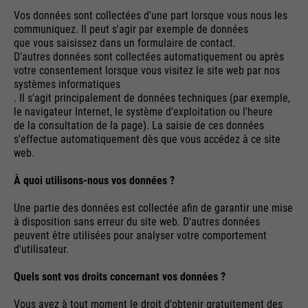
Cookie information
Name
__utma
management system of this
Vos données sont collectées d'une part lorsque vous nous les
website. These basic cookies are
communiquez. Il peut s'agir par exemple de données
Providers
Google Analytics
essential to make your visit to the
que vous saisissez dans un formulaire de contact.
External media
D'autres données sont collectées automatiquement ou après
website pleasant and fluid: They
Running
We use Google Maps on this website. This enables us to
votre consentement lorsque vous visitez le site web par nos
24 months
enable the website to recognize
time
Purpose
show you interactive maps directly on the website and
systèmes informatiques
you and thus keep your session
enables you to conveniently use the map function.
. Il s'agit principalement de données techniques (par exemple,
open. When a user logs in for a
Used to differentiate between
le navigateur Internet, le système d'exploitation ou l'heure
Purpose
closed area, it saves the user ID
Cookie information
Name
NID
de la consultation de la page). La saisie de ces données
users and sessions
s'effectue automatiquement dès que vous accédez à ce site
as an encrypted value (so-called
web.
Providers
"hash value") for the
Google Maps
Externe Inhalte
corresponding database entry of
À quoi utilisons-nous vos données ?
Running
the user.
6 months
Name
__utmb
time
Une partie des données est collectée afin de garantir une mise
à disposition sans erreur du site web. D'autres données
Providers
Google Analytics
Used to unlock Google Maps
peuvent être utilisées pour analyser votre comportement
d'utilisateur.
content. Cookies are included in
Name
PHPSESSID
Running
30 days
requests that browsers send to
time
Quels sont vos droits concernant vos données ?
Google websites. Contains a
Providers
Ende der Sitzung
Purpose
unique ID that Google uses to
Vous avez à tout moment le droit d'obtenir gratuitement des
Used to determine new sessions