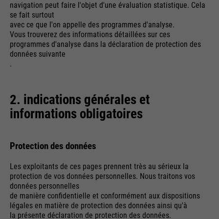
navigation peut faire l'objet d'une évaluation statistique. Cela
Providers
rights to manage it.
Google
Name
__utmz
se fait surtout
avec ce que l'on appelle des programmes d'analyse.
Running
Vous trouverez des informations détaillées sur ces
Providers
Google Analytics
End of session
time
programmes d'analyse dans la déclaration de protection des
données suivante
Name
cookie_optin
Running
6 months
.
Google uses so-called SID and
time
HSID cookies, which record the
Providers
Sgalinski
Google account ID and the last
Stores where the user reached
2. indications générales et
Purpose
time a user logged in in digitally
Running
the page from.
1 month
informations obligatoires
signed and encrypted form. The
time
Purpose
combination of these two cookies
enables Google to block many
Stores the user's consent status
Protection des données
types of attacks. For example,
Purpose
for cookies on the current
Name
__utmt
attempts to steal information
domain.
Les exploitants de ces pages prennent très au sérieux la
from forms can be stopped.
Providers
Google Analytics
protection de vos données personnelles. Nous traitons vos
données personnelles
de manière confidentielle et conformément aux dispositions
Running
10 minutes
légales en matière de protection des données ainsi qu'à
time
la présente déclaration de protection des données.