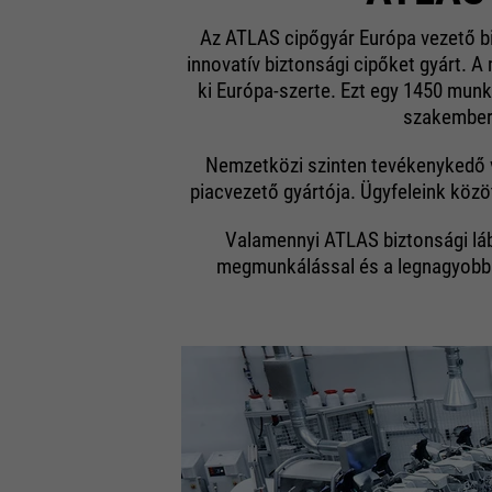
Az ATLAS cipőgyár Európa vezető bi
innovatív biztonsági cipőket gyárt. A
ki Európa-szerte. Ezt egy 1450 munka
szakembere
Nemzetközi szinten tevékenykedő v
piacvezető gyártója. Ügyfeleink közö
Valamennyi ATLAS biztonsági láb
megmunkálással és a legnagyobb 