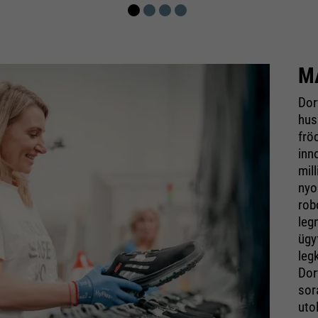
M
Dor
hus
frö
inn
mill
nyo
rob
leg
ügy
leg
Dor
sor
uto