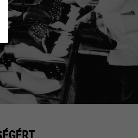
RUNNER Series
E
Inside
SÉGÉRT