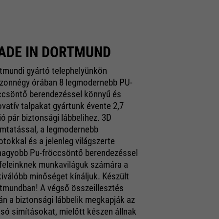
ADE IN DORTMUND
tmundi gyártó telephelyünkön
zonnégy órában 8 legmodernebb PU-
ccsöntő berendezéssel könnyű és
ovatív talpakat gyártunk évente 2,7
ió pár biztonsági lábbelihez. 3D
mtatással, a legmodernebb
otokkal és a jelenleg világszerte
nagyobb Pu-fröccsöntő berendezéssel
feleinknek munkaviláguk számára a
kiválóbb minőséget kínáljuk. Készült
tmundban! A végső összeillesztés
án a biztonsági lábbelik megkapják az
lsó simításokat, mielőtt készen állnak