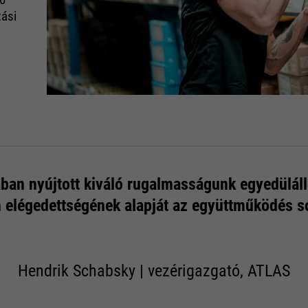
tási
ában nyújtott kiváló rugalmasságunk egyedülálló
 elégedettségének alapját az együttműködés s
Hendrik Schabsky | vezérigazgató, ATLAS