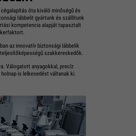
 cégalapítás óta kiváló minőségű és
onsági lábbelit gyártunk és szállítunk
ártási kompetencia alapját tapasztalt
kerfaktort.
n az innovatív biztonsági lábbelik
gy teljesítőképességű szakkereskedők.
a. Válogatott anyagokkal, precíz
lnap is lelkesedést váltanak ki.