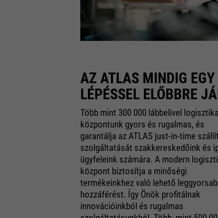
AZ ATLAS MINDIG EGY
LÉPÉSSEL ELŐBBRE J
Több mint 300 000 lábbelivel logisztika
központunk gyors és rugalmas, és
garantálja az ATLAS just-in-time szállí
szolgáltatását szakkereskedőink és ip
ügyfeleink számára. A modern logiszti
központ biztosítja a minőségi
termékeinkhez való lehető leggyorsa
hozzáférést. Így Önök profitálnak
innovációinkból és rugalmas
szolgáltatásunkból. Több, mint 500 0