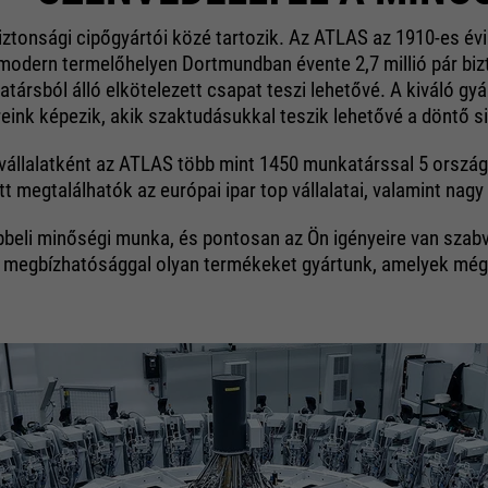
ztonsági cipőgyártói közé tartozik. Az ATLAS az 1910-es évi
 modern termelőhelyen Dortmundban évente 2,7 millió pár bizt
társból álló elkötelezett csapat teszi lehetővé. A kiváló gy
ink képezik, akik szaktudásukkal teszik lehetővé a döntő si
állalatként az ATLAS több mint 1450 munkatárssal 5 országba
tt megtalálhatók az európai ipar top vállalatai, valamint na
beli minőségi munka, és pontosan az Ön igényeire van szabv
megbízhatósággal olyan termékeket gyártunk, amelyek még ho