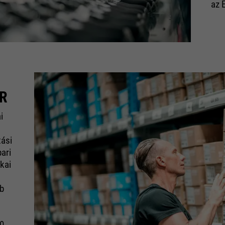
az 
ÁR
i
tási
ari
kai
bb
00