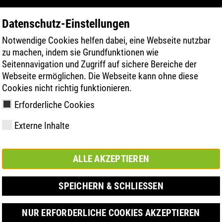
Datenschutz-Einstellungen
Notwendige Cookies helfen dabei, eine Webseite nutzbar
TERMÉK KERESÉSE
TECHNOLÓGIA
zu machen, indem sie Grundfunktionen wie
Seitennavigation und Zugriff auf sichere Bereiche der
Webseite ermöglichen. Die Webseite kann ohne diese
Cookies nicht richtig funktionieren.
Erforderliche Cookies
Externe Inhalte
y
ries
chnológia
Tagságok és
FAST Series
Anyagi kiemelések
Kapcsolat
Értékek
BOA Series
Know-How
Vásár
ALLE AKZEPTIEREN
partnerségek
SPEICHERN & SCHLIESSEN
NUR ERFORDERLICHE COOKIES AKZEPTIEREN