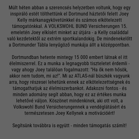
Múlt héten abban a szerencsés helyzetben voltunk, hogy egy
inspiráló estét tölthettünk el Dortmund háztetői felett Joey
Kelly márkanagykövetünkkel és számos elkötelezett
támogatónkkal. A VOLKSWOHL BUND Versicherungen 15.
emeletén Joey elkísért minket az útjára - a Kelly családdal
való kezdetektől az extrém sportkalandokig. De mindenekelőtt
a Dortmunder Tábla lenyűgöző munkája állt a középpontban.
Dortmundban hetente mintegy 15 000 embert látnak el itt
élelmiszerrel. Ez a munka a legnagyobb tiszteletet érdemli -
vagy ahogy Joey találóan fogalmazott: "Ha ők nem hősök,
akkor nem tudom, mi az!". Mi az ATLAS-nál büszkék vagyunk
arra, hogy részesei lehetünk ennek az elkötelezettségnek és
támogathatjuk az élelmiszerbankot. Adakozni fontos - és
minden adomány segít abban, hogy ez az értékes munka
lehetővé váljon. Köszönet mindenkinek, aki ott volt, a
Volkswohl Bund Versicherungennek a vendéglátásért és
természetesen Joey Kellynek a motivációért!
Segítsünk továbbra is együtt - minden támogatás számít!