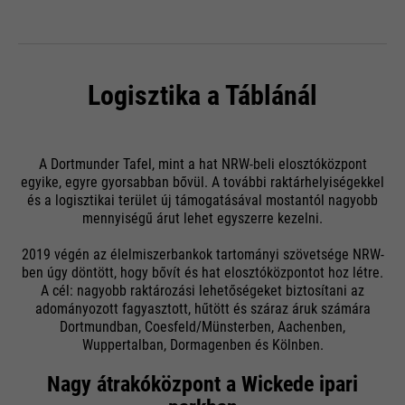
Logisztika a Táblánál
A Dortmunder Tafel, mint a hat NRW-beli elosztóközpont
egyike, egyre gyorsabban bővül. A további raktárhelyiségekkel
és a logisztikai terület új támogatásával mostantól nagyobb
mennyiségű árut lehet egyszerre kezelni.
2019 végén az élelmiszerbankok tartományi szövetsége NRW-
ben úgy döntött, hogy bővít és hat elosztóközpontot hoz létre.
A cél: nagyobb raktározási lehetőségeket biztosítani az
adományozott fagyasztott, hűtött és száraz áruk számára
Dortmundban, Coesfeld/Münsterben, Aachenben,
Wuppertalban, Dormagenben és Kölnben.
Nagy átrakóközpont a Wickede ipari