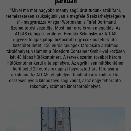
parkban
"Mivel ma már nagyobb mennyiségű árut tudunk szállítani,
természetesen szükségünk van a megfelelő raktárhelyiségekre
is" - magyarázza Ansgar Wortmann, a Tafel Dortmund
üzemeltetési vezetője. Most már erre is van megoldás. Az
ATLAS cipőgyár területén Hendrik Schabsky, az ATLAS
ügyvezető igazgatója biztosított egy csuklós teherautó-
kezelőterületet, 150 eurós raklapok tárolására alkalmas
tárolóhelyet, valamint a Bloedorn Container GmbH-val közösen
két 40 lábas hűtőkonténert. A tervek szerint további három
hűtőkonténer kerül a telephelyre. Az egyik ilyen hűtőkonténer
körülbelül 20 eurós raklapnyi fagyasztott áru tárolására
alkalmas. Az ATLAS telephelyen található átrakodó raktár
összesen nyolc-kilenc távolsági vonat, azaz nagy teherautó-
rakomány számára kínál tárolóhelyet.