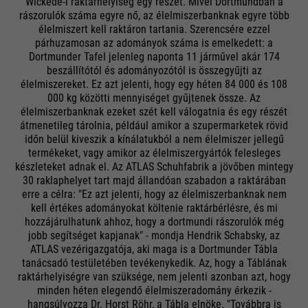
Wickede-i raktárhelyiség egy részét. Mivel Dortmundban a
rászorulók száma egyre nő, az élelmiszerbanknak egyre több
élelmiszert kell raktáron tartania. Szerencsére ezzel
párhuzamosan az adományok száma is emelkedett: a
Dortmunder Tafel jelenleg naponta 11 járművel akár 174
beszállítótól és adományozótól is összegyűjti az
élelmiszereket. Ez azt jelenti, hogy egy héten 84 000 és 108
000 kg közötti mennyiséget gyűjtenek össze. Az
élelmiszerbanknak ezeket szét kell válogatnia és egy részét
átmenetileg tárolnia, például amikor a szupermarketek rövid
időn belül kiveszik a kínálatukból a nem élelmiszer jellegű
termékeket, vagy amikor az élelmiszergyártók felesleges
készleteket adnak el. Az ATLAS Schuhfabrik a jövőben mintegy
30 raklaphelyet tart majd állandóan szabadon a raktárában
erre a célra: "Ez azt jelenti, hogy az élelmiszerbanknak nem
kell értékes adományokat költenie raktárbérlésre, és mi
hozzájárulhatunk ahhoz, hogy a dortmundi rászorulók még
jobb segítséget kapjanak" - mondja Hendrik Schabsky, az
ATLAS vezérigazgatója, aki maga is a Dortmunder Tábla
tanácsadó testületében tevékenykedik. Az, hogy a Táblának
raktárhelyiségre van szüksége, nem jelenti azonban azt, hogy
minden héten elegendő élelmiszeradomány érkezik -
hangsúlyozza Dr. Horst Röhr, a Tábla elnöke. "Továbbra is