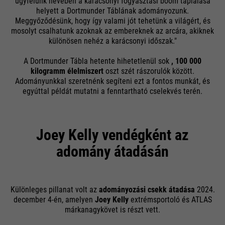
ügyfelünk nevében a karácsonyi fogyasztási boom táplálása
helyett a Dortmunder Táblának adományozunk.
Meggyőződésünk, hogy így valami jót tehetünk a világért, és
mosolyt csalhatunk azoknak az embereknek az arcára, akiknek
különösen nehéz a karácsonyi időszak."
A Dortmunder Tábla hetente hihetetlenül sok
, 100 000
kilogramm élelmiszert
oszt szét rászorulók között.
Adományunkkal szeretnénk segíteni ezt a fontos munkát, és
egyúttal példát mutatni a fenntartható cselekvés terén.
Joey Kelly vendégként az
adomány átadásán
Különleges pillanat volt az
adományozási csekk átadása
2024.
december 4-én, amelyen
Joey Kelly
extrémsportoló és ATLAS
márkanagykövet is részt vett.