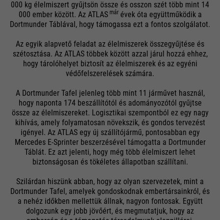
000 kg élelmiszert gyűjtsön össze és osszon szét több mint 14
már
000 ember között. Az ATLAS
évek óta együttműködik a
Dortmunder Táblával, hogy támogassa ezt a fontos szolgálatot.
Az egyik alapvető feladat az élelmiszerek összegyűjtése és
szétosztása. Az ATLAS többek között azzal járul hozzá ehhez,
hogy tárolóhelyet biztosít az élelmiszerek és az egyéni
védőfelszerelések számára.
A Dortmunder Tafel jelenleg több mint 11 járművet használ,
hogy naponta 174 beszállítótól és adományozótól gyűjtse
össze az élelmiszereket. Logisztikai szempontból ez egy nagy
kihívás, amely folyamatosan növekszik, és gondos tervezést
igényel. Az ATLAS egy új szállítójármű, pontosabban egy
Mercedes E-Sprinter beszerzésével támogatta a Dortmunder
Táblát. Ez azt jelenti, hogy még több élelmiszert lehet
biztonságosan és tökéletes állapotban szállítani.
Szilárdan hiszünk abban, hogy az olyan szervezetek, mint a
Dortmunder Tafel, amelyek gondoskodnak embertársainkról, és
a nehéz időkben mellettük állnak, nagyon fontosak. Együtt
dolgozunk egy jobb jövőért, és megmutatjuk, hogy az