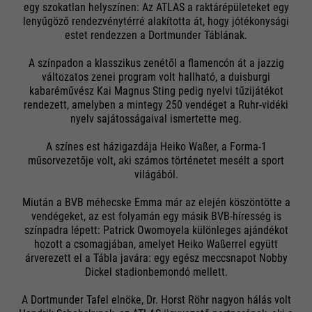
egy szokatlan helyszínen: Az ATLAS a raktárépületeket egy
lenyűgöző rendezvénytérré alakította át, hogy jótékonysági
estet rendezzen a Dortmunder Táblának.
A színpadon a klasszikus zenétől a flamencón át a jazzig
változatos zenei program volt hallható, a duisburgi
kabaréművész Kai Magnus Sting pedig nyelvi tűzijátékot
rendezett, amelyben a mintegy 250 vendéget a Ruhr-vidéki
nyelv sajátosságaival ismertette meg.
A színes est házigazdája Heiko Waßer, a Forma-1
műsorvezetője volt, aki számos történetet mesélt a sport
világából.
Miután a BVB méhecske Emma már az elején köszöntötte a
vendégeket, az est folyamán egy másik BVB-híresség is
színpadra lépett: Patrick Owomoyela különleges ajándékot
hozott a csomagjában, amelyet Heiko Waßerrel együtt
árverezett el a Tábla javára: egy egész meccsnapot Nobby
Dickel stadionbemondó mellett.
A Dortmunder Tafel elnöke, Dr. Horst Röhr nagyon hálás volt