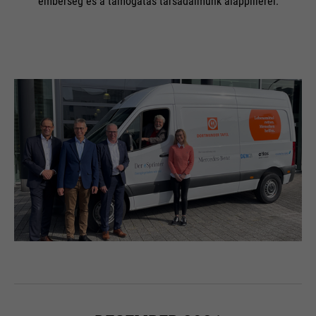
emberség és a támogatás társadalmunk alappillérei.