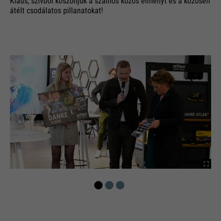
Klaus, szívből köszönjük a számos közös élményt és a közösen
átélt csodálatos pillanatokat!