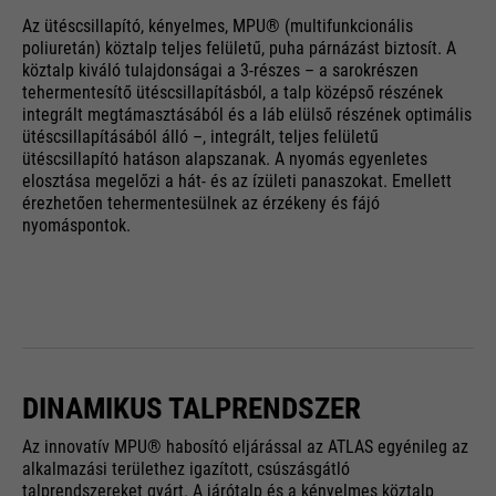
Az ütéscsillapító, kényelmes, MPU® (multifunkcionális
poliuretán) köztalp teljes felületű, puha párnázást biztosít. A
köztalp kiváló tulajdonságai a 3-részes – a sarokrészen
tehermentesítő ütéscsillapításból, a talp középső részének
integrált megtámasztásából és a láb elülső részének optimális
ütéscsillapításából álló –, integrált, teljes felületű
ütéscsillapító hatáson alapszanak. A nyomás egyenletes
elosztása megelőzi a hát- és az ízületi panaszokat. Emellett
érezhetően tehermentesülnek az érzékeny és fájó
nyomáspontok.
DINAMIKUS TALPRENDSZER
Az innovatív MPU® habosító eljárással az ATLAS egyénileg az
alkalmazási területhez igazított, csúszásgátló
talprendszereket gyárt. A járótalp és a kényelmes köztalp