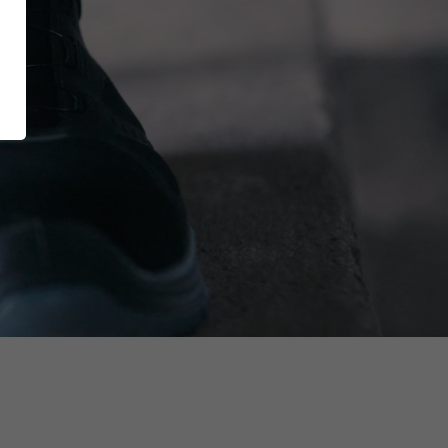
RUNNER Series
E
Inside