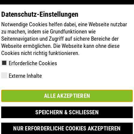
Datenschutz-Einstellungen
Notwendige Cookies helfen dabei, eine Webseite nutzbar
TERMÉK KERESÉSE
TECHNOLÓGIA
zu machen, indem sie Grundfunktionen wie
Seitennavigation und Zugriff auf sichere Bereiche der
Webseite ermöglichen. Die Webseite kann ohne diese
Cookies nicht richtig funktionieren.
Erforderliche Cookies
Externe Inhalte
y
ries
chnológia
Tagságok és
FAST Series
Anyagi kiemelések
Kapcsolat
Értékek
BOA Series
Know-How
Vásár
ALLE AKZEPTIEREN
partnerségek
SPEICHERN & SCHLIESSEN
NUR ERFORDERLICHE COOKIES AKZEPTIEREN