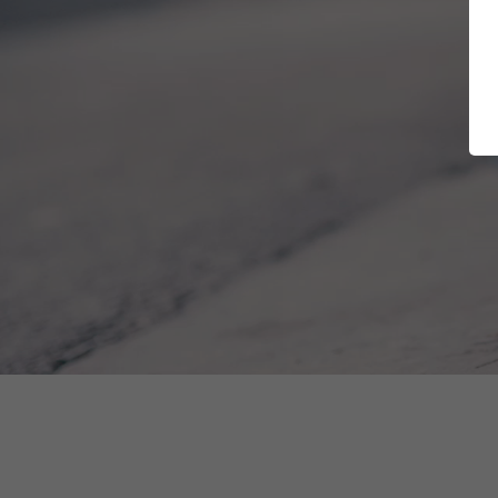
ERGO Se
ATLAS 
Charity
EU-Decl
Co.