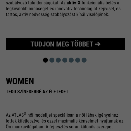
szabályozó tulajdonságokat. Az
aktív-X
funkcionális bélés a
legkiválóbb minőséget és innovatív technológiát képvisel, és
tartós, aktív nedvesség-szabályozást kínál viselőjének.
TUDJON MEG TÖBBET ➔
WOMEN
TEDD SZÍNESEBBÉ AZ ÉLETEDET
®
Az ATLAS
női modelljei speciálisan a női lábak igényeihez
lettek kifejlesztve, és ezzel maximális kényelmet nyújtanak az
Ön munkavilágában. A fejlesztés során különös szerepet