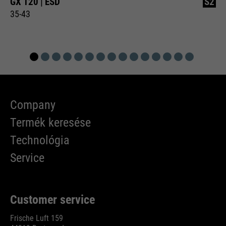
GX 120 | ESD
S2
35-43
Company
Termék keresése
Technológia
Service
Customer service
Frische Luft 159