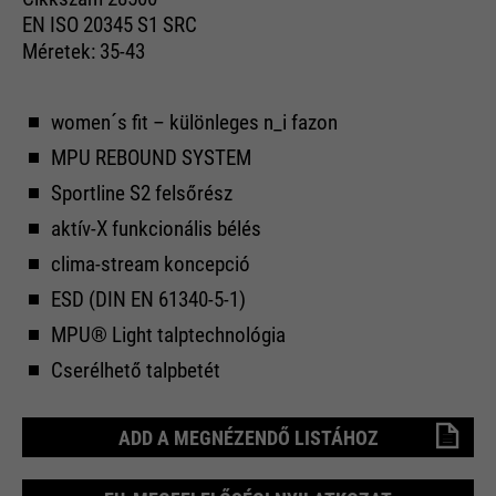
EN ISO 20345 S1 SRC
Méretek: 35-43
women´s fit – különleges n_i fazon
MPU REBOUND SYSTEM
Sportline S2 felsőrész
aktív-X funkcionális bélés
clima-stream koncepció
ESD (DIN EN 61340-5-1)
MPU® Light talptechnológia
Cserélhető talpbetét
ADD A MEGNÉZENDŐ LISTÁHOZ