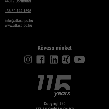
44319 Dortmund
+36-30-144-1595
info@atlascipo.hu
www.atlascipo.hu
Kövess minket
Copyright ©