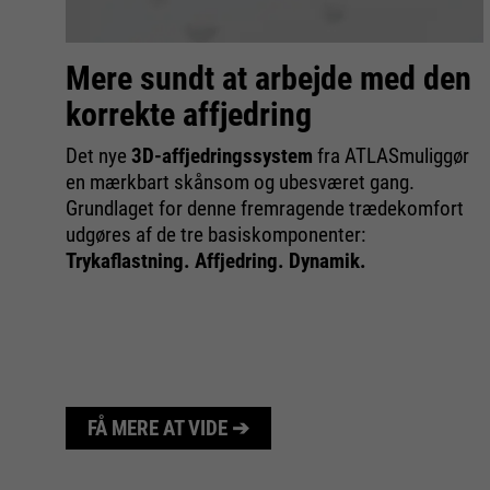
G
Mere sundt at arbejde med den
korrekte affjedring
e
Det nye
3D-affjedringssystem
fra ATLAS
muliggør
.
en mærkbart skånsom og ubesværet gang.
Grundlaget for denne fremragende trædekomfort
udgøres af de tre basiskomponenter:
Trykaflastning. Affjedring. Dynamik.
FÅ MERE AT VIDE ➔