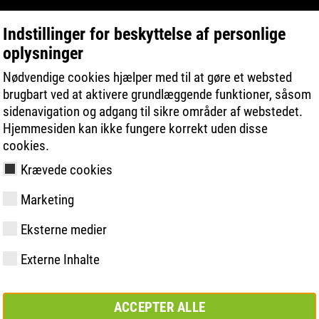
Indstillinger for beskyttelse af personlige
oplysninger
PRODUKTSØGNING
TEKNOLOGIER
Nødvendige cookies hjælper med til at gøre et websted
brugbart ved at aktivere grundlæggende funktioner, såsom
sidenavigation og adgang til sikre områder af webstedet.
Hjemmesiden kan ikke fungere korrekt uden disse
cookies.
Krævede cookies
 | ESD
Marketing
y
ries
ologi
åling og -
Medlemskaber og
FAST Series
Materialer
Grundlæggende
Kontakt
Værdier
BOA Series
Know-How
Semi-ortopæ
Messe
Eksterne medier
partnerskaber
løsning
løsning
Externe Inhalte
ACCEPTER ALLE