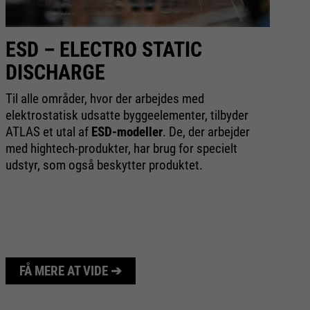
ESD – ELECTRO STATIC
X
DISCHARGE
g
v
Til alle områder, hvor der arbejdes med
elektrostatisk udsatte byggeelementer, tilbyder
M
ATLAS et utal af
ESD-modeller
. De, der arbejder
te
med hightech-produkter, har brug for specielt
ti
udstyr, som også beskytter produktet.
f.
ma
fi
FÅ MERE AT VIDE ➔