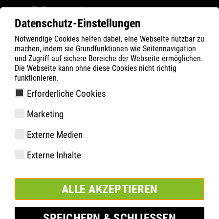
Datenschutz-Einstellungen
Notwendige Cookies helfen dabei, eine Webseite nutzbar zu
Filter
0
machen, indem sie Grundfunktionen wie Seitennavigation
und Zugriff auf sichere Bereiche der Webseite ermöglichen.
ATLAS
Produkte
Die Webseite kann ohne diese Cookies nicht richtig
funktionieren.
Erforderliche Cookies
Marketing
Ausstattung
Externe Medien
Artikelnummer
Größen:
Externe Inhalte
Verpackungseinheit:
ALLE AKZEPTIEREN
ZUR MERKLISTE HINZUFÜGEN
SPEICHERN & SCHLIESSEN