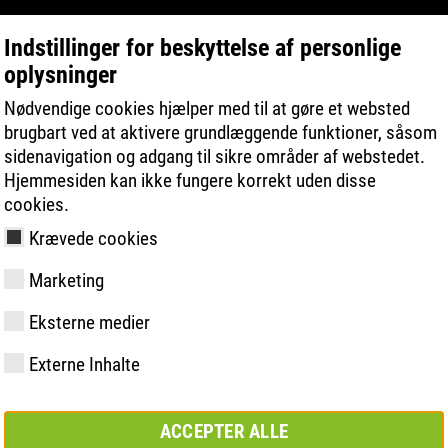
Indstillinger for beskyttelse af personlige
oplysninger
PRODUKTSØGNING
TEKNOLOGIER
Nødvendige cookies hjælper med til at gøre et websted
brugbart ved at aktivere grundlæggende funktioner, såsom
sidenavigation og adgang til sikre områder af webstedet.
Hjemmesiden kan ikke fungere korrekt uden disse
cookies.
Krævede cookies
Marketing
y
ries
ologi
åling og -
Medlemskaber og
FAST Series
Materialer
Grundlæggende
Kontakt
Værdier
BOA Series
Know-How
Semi-ortopæ
Messe
Eksterne medier
partnerskaber
løsning
løsning
Externe Inhalte
ACCEPTER ALLE