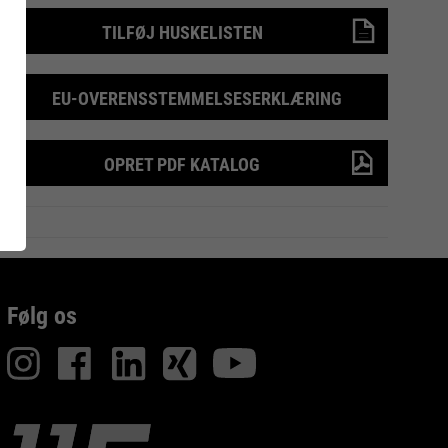
TILFØJ HUSKELISTEN
UARD
RUNNER 75 |
Inside
RECYCLING
SAFETY SHOE
EU-OVERENSSTEMMELSESERKLÆRING
OPRET PDF KATALOG
Følg os