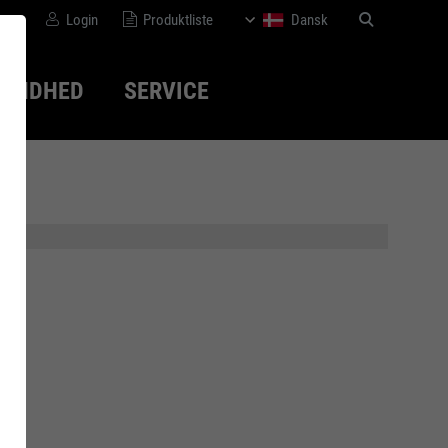
Login
Produktliste
Dansk
SUNDHED
SERVICE
disk
Bæredygtighed
WOMEN series
Normer
Medicinsk-
ortopædisk løsning