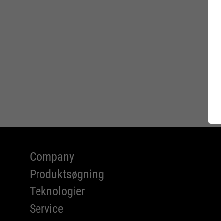
A Serie
ATLAS 
Charity
FIT-DA
RUNNER
Company
Produktsøgning
Teknologier
Service