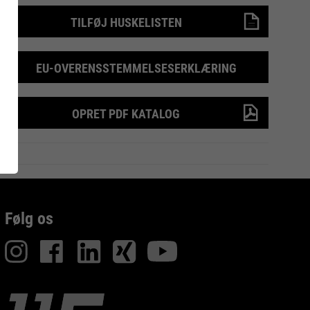
TILFØJ HUSKELISTEN
UARD
RUNNER 75 |
Inside
RECYCLING
SAFETY SHOE
EU-OVERENSSTEMMELSESERKLÆRING
OPRET PDF KATALOG
Følg os