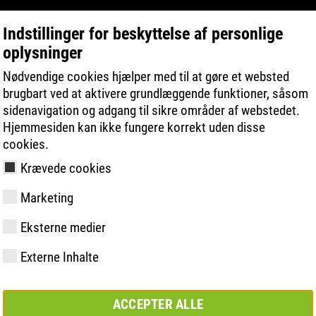
Indstillinger for beskyttelse af personlige
oplysninger
PRODUKTSØGNING
TEKNOLOGIER
Nødvendige cookies hjælper med til at gøre et websted
brugbart ved at aktivere grundlæggende funktioner, såsom
sidenavigation og adgang til sikre områder af webstedet.
Hjemmesiden kan ikke fungere korrekt uden disse
cookies.
Krævede cookies
Marketing
y
ries
ologi
åling og -
Medlemskaber og
FAST Series
Materialer
Grundlæggende
Kontakt
Værdier
BOA Series
Know-How
Semi-ortopæ
Messe
Eksterne medier
partnerskaber
løsning
løsning
Externe Inhalte
ACCEPTER ALLE