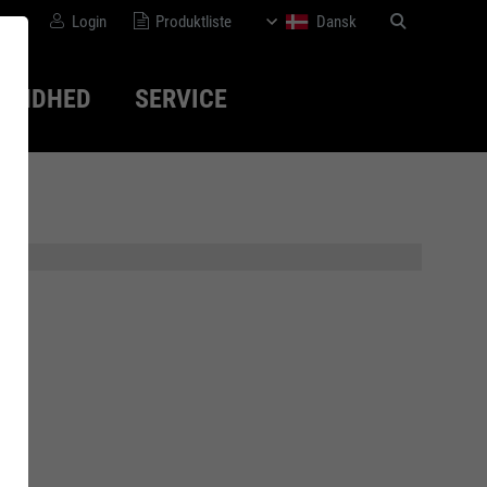
Login
Produktliste
Dansk
SUNDHED
SERVICE
disk
Bæredygtighed
WOMEN series
Normer
Medicinsk-
ortopædisk løsning