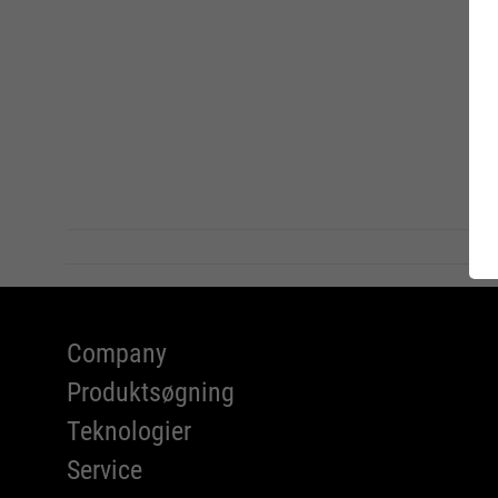
A Serie
ATLAS 
Charity
FIT-DA
RUNNER
Company
Produktsøgning
Teknologier
Service