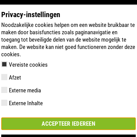
Privacy-instellingen
Noodzakelijke cookies helpen om een website bruikbaar te
PRODUCT ZOEKEN
TECHNOLOGIEËN
maken door basisfuncties zoals paginanavigatie en
toegang tot beveiligde delen van de website mogelijk te
maken. De website kan niet goed functioneren zonder deze
cookies.
Vereiste cookies
HI HRO
Afzet
Externe media
y
ries
hnologie
meting &
Lidmaatschappen
FAST Series
Materiële
Basisoplossing
CONTACT
Bedrijfswaar
BOA Series
Know-How
Semi-
Beurs
Externe Inhalte
en
hoogtepunten
orthopedisc
samenwerkingsverbanden
oplossing
ACCEPTEER IEDEREEN