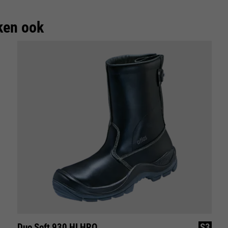
ken ook
Duo Soft 930 HI HRO
S3