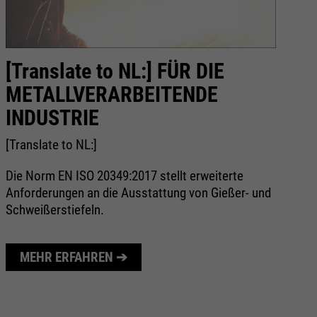
[Translate to NL:] FÜR DIE
G
METALLVERARBEITENDE
d
INDUSTRIE
Me
za
[Translate to NL:]
di
de
Die Norm EN ISO 20349:2017 stellt erweiterte
Dr
Anforderungen an die Ausstattung von Gießer- und
Schweißerstiefeln.
MEHR ERFAHREN ➔