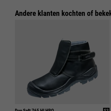
Andere klanten kochten of beke
S3
Duo Soft 765 HI HRO
S3